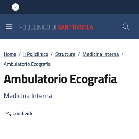
Salta al contenuto principale
Skip to footer content
Briciole di pane
Home
/
Il Policlinico
/
Strutture
/
Medicina Interna
/
Ambulatorio Ecografia
Ambulatorio Ecografia
Medicina Interna
Condividi