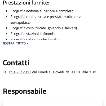
Descrizione
Prestazioni fornite:
Ecografia addome superiore e completo
Ecografia reni, vescica e prostata (solo per via
sovrapubica)
Ecografia collo (tiroide, ghiandole salivari)
Ecografia stazioni linfonodali
Ecografia color-doppler fegato
MOSTRA TUTTO
Ecografia color Doppler vascolare (solo per pazienti
ricoverati)
Contatti
Tel.
051 2142913
dal lunedì al giovedì, dalle 8.30 alle 9.30
Responsabile