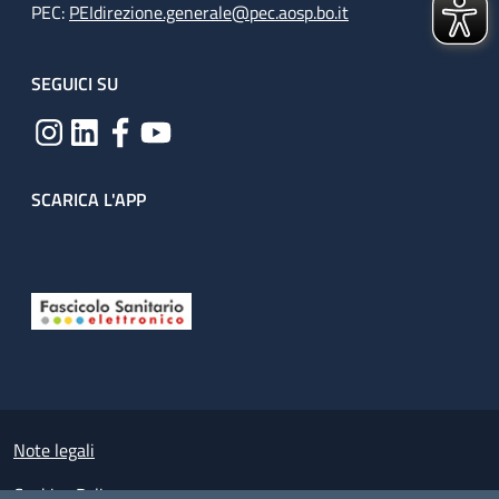
PEC:
PEIdirezione.generale@pec.aosp.bo.it
SEGUICI SU
SCARICA L'APP
Useful links section
Small prints
Note legali
Cookies Policy