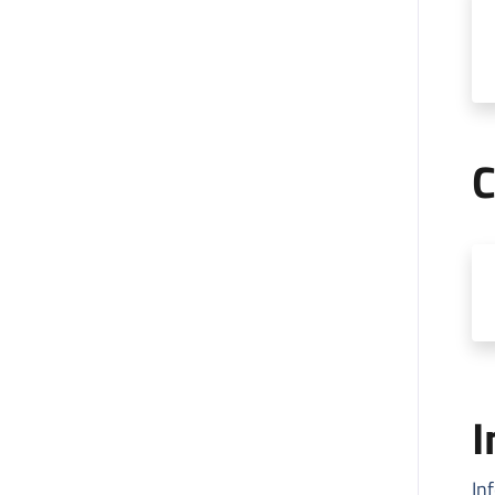
C
I
In