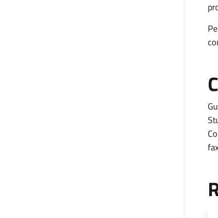
pr
Pe
con
C
Gu
St
Co
fa
R