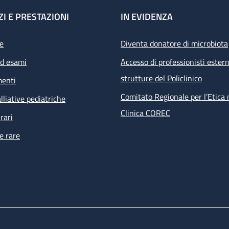
ZI E PRESTAZIONI
IN EVIDENZA
e
Diventa donatore di microbiota
ed esami
Accesso di professionisti estern
strutture del Policlinico
menti
Comitato Regionale per l’Etica 
lliative pediatriche
Clinica COREC
rari
e rare