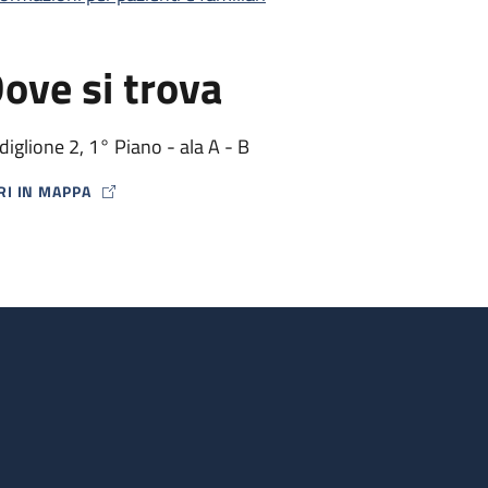
ove si trova
diglione 2, 1° Piano - ala A - B
RI IN MAPPA
P ICON