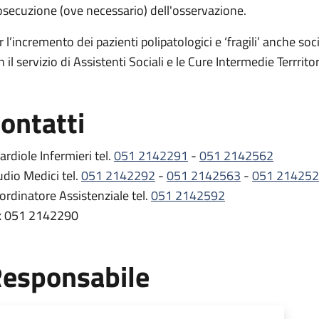
osecuzione (ove necessario) dell'osservazione.
r l’incremento dei pazienti polipatologici e ‘fragili’ anche so
 il servizio di Assistenti Sociali e le Cure Intermedie Terrritori
ontatti
ardiole Infermieri tel.
051 2142291
-
051 2142562
udio Medici tel.
051 2142292
-
051 2142563
-
051 21425
ordinatore Assistenziale tel.
051 2142592
x 051 2142290
esponsabile