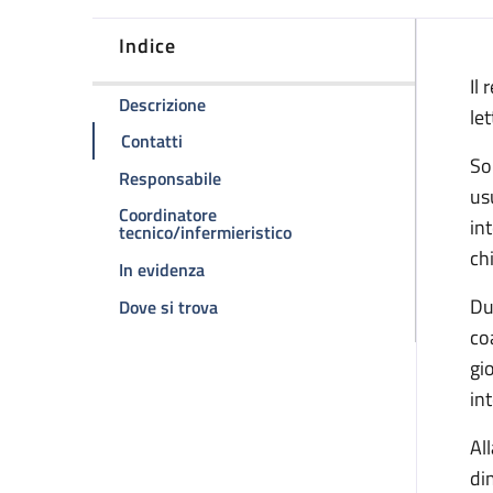
Indice
D
Il
della pagina Reparto di degenza
Descrizione
let
della pagina Reparto di degenza
Contatti
So
della pagina Reparto di degenza
Responsabile
us
Coordinatore
in
della pagina Reparto di d
tecnico/infermieristico
ch
della pagina Reparto di degenza
In evidenza
Du
della pagina Reparto di degenza
Dove si trova
co
gi
in
Al
dim