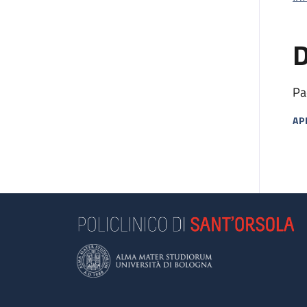
D
Pa
AP
MA