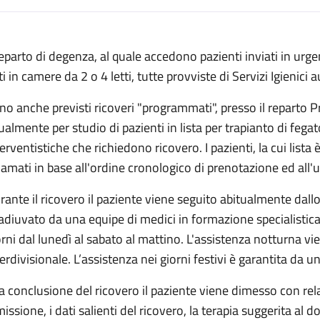
escrizione
 reparto di degenza, al quale accedono pazienti inviati in ur
ti in camere da 2 o 4 letti, tutte provviste di Servizi Igienici
no anche previsti ricoveri "programmati", presso il reparto P
ualmente per studio di pazienti in lista per trapianto di feg
terventistiche che richiedono ricovero. I pazienti, la cui lis
egenza
iamati in base all'ordine cronologico di prenotazione ed all'u
rante il ricovero il paziente viene seguito abitualmente dall
adiuvato da una equipe di medici in formazione specialistica, c
orni dal lunedì al sabato al mattino. L'assistenza notturna v
terdivisionale. L’assistenza nei giorni festivi è garantita da 
la conclusione del ricovero il paziente viene dimesso con rel
issione, i dati salienti del ricovero, la terapia suggerita al d