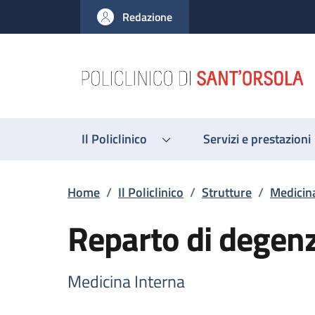
Salta al contenuto principale
Skip to footer content
Redazione
Il Policlinico
Servizi e prestazioni
Briciole di pane
Home
/
Il Policlinico
/
Strutture
/
Medicin
Reparto di degen
Medicina Interna