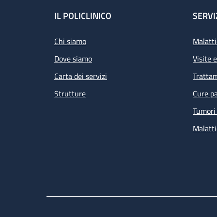
Footer
IL POLICLINICO
SERVI
Chi siamo
Malatti
Dove siamo
Visite 
Carta dei servizi
Tratta
Strutture
Cure pa
Tumori 
Malatti