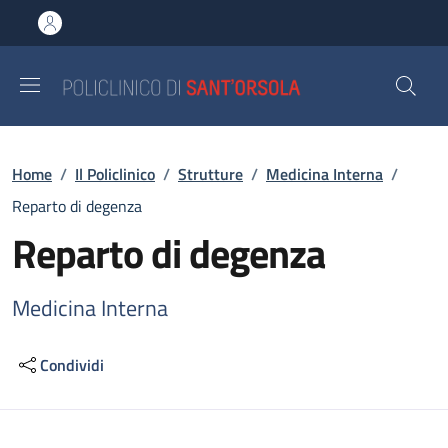
Salta al contenuto principale
Skip to footer content
Briciole di pane
Home
/
Il Policlinico
/
Strutture
/
Medicina Interna
/
Reparto di degenza
Reparto di degenza
Medicina Interna
Condividi