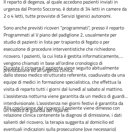
Descrizione
Il reparto di degenza, al quale accedono pazienti inviati in
urgenza dal Pronto Soccorso, è dotato di 34 letti in camere da
2 o 4 letti, tutte provviste di Servizi Igienici autonomi.
Sono anche previsti ricoveri "programmati", presso il reparto
Programmati al V piano del padiglione 2, usualmente per
studio di pazienti in lista per trapianto di fegato o per
esecuzione di procedure interventistiche che richiedono
ricovero. I pazienti, la cui lista è gestita informaticamente,
vengono chiamati in base all'ordine cronologico di
Durante il ricovero il paziente viene seguito abitualmente
prenotazione ed all'urgenza clinica.
dallo stesso medico strutturato referente, coadiuvato da una
equipe di medici in formazione specialistica, che effettua la
visita di reparto tutti i giorni dal lunedì al sabato al mattino.
L'assistenza notturna viene garantita da un medico di guardia
interdivisionale. L’assistenza nei giorni festivi è garantita da
Alla conclusione del ricovero il paziente viene dimesso con
un medico di guardia del reparto.
relazione clinica contenente la diagnosi di dimissione, i dati
salienti del ricovero, la terapia suggerita al domicilio ed
eventuali indicazioni sulla prosecuzione (ove necessario)