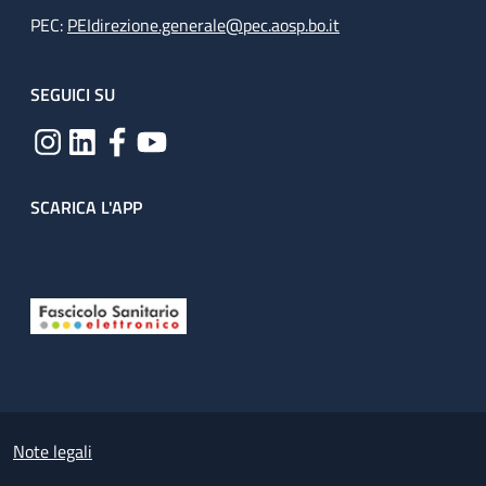
PEC:
PEIdirezione.generale@pec.aosp.bo.it
SEGUICI SU
SCARICA L'APP
Useful links section
Small prints
Note legali