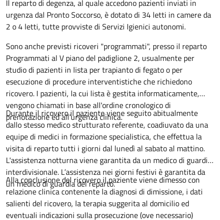
Descrizione
Il reparto di degenza, al quale accedono pazienti inviati in
urgenza dal Pronto Soccorso, è dotato di 34 letti in camere da
2 o 4 letti, tutte provviste di Servizi Igienici autonomi.
Sono anche previsti ricoveri "programmati", presso il reparto
Programmati al V piano del padiglione 2, usualmente per
studio di pazienti in lista per trapianto di fegato o per
esecuzione di procedure interventistiche che richiedono
ricovero. I pazienti, la cui lista è gestita informaticamente,
vengono chiamati in base all'ordine cronologico di
Durante il ricovero il paziente viene seguito abitualmente
prenotazione ed all'urgenza clinica.
dallo stesso medico strutturato referente, coadiuvato da una
equipe di medici in formazione specialistica, che effettua la
visita di reparto tutti i giorni dal lunedì al sabato al mattino.
L'assistenza notturna viene garantita da un medico di guardia
interdivisionale. L’assistenza nei giorni festivi è garantita da
Alla conclusione del ricovero il paziente viene dimesso con
un medico di guardia del reparto.
relazione clinica contenente la diagnosi di dimissione, i dati
salienti del ricovero, la terapia suggerita al domicilio ed
eventuali indicazioni sulla prosecuzione (ove necessario)