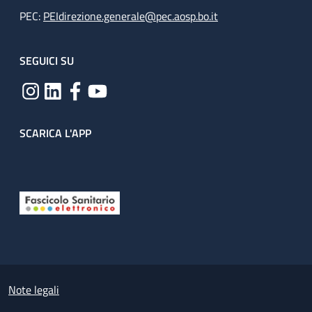
PEC:
PEIdirezione.generale@pec.aosp.bo.it
SEGUICI SU
SCARICA L'APP
Useful links section
Small prints
Note legali