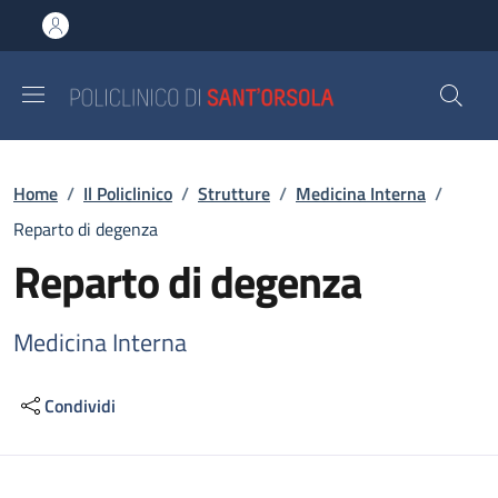
Salta al contenuto principale
Skip to footer content
Briciole di pane
Home
/
Il Policlinico
/
Strutture
/
Medicina Interna
/
Reparto di degenza
Reparto di degenza
Medicina Interna
Condividi