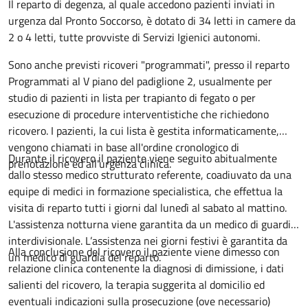
Descrizione
Il reparto di degenza, al quale accedono pazienti inviati in
urgenza dal Pronto Soccorso, è dotato di 34 letti in camere da
2 o 4 letti, tutte provviste di Servizi Igienici autonomi.
Sono anche previsti ricoveri "programmati", presso il reparto
Programmati al V piano del padiglione 2, usualmente per
studio di pazienti in lista per trapianto di fegato o per
esecuzione di procedure interventistiche che richiedono
ricovero. I pazienti, la cui lista è gestita informaticamente,
vengono chiamati in base all'ordine cronologico di
Durante il ricovero il paziente viene seguito abitualmente
prenotazione ed all'urgenza clinica.
dallo stesso medico strutturato referente, coadiuvato da una
equipe di medici in formazione specialistica, che effettua la
visita di reparto tutti i giorni dal lunedì al sabato al mattino.
L'assistenza notturna viene garantita da un medico di guardia
interdivisionale. L’assistenza nei giorni festivi è garantita da
Alla conclusione del ricovero il paziente viene dimesso con
un medico di guardia del reparto.
relazione clinica contenente la diagnosi di dimissione, i dati
salienti del ricovero, la terapia suggerita al domicilio ed
eventuali indicazioni sulla prosecuzione (ove necessario)