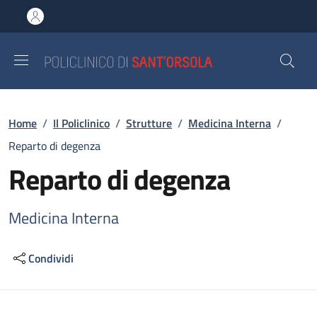
Salta al contenuto principale
Skip to footer content
Briciole di pane
Home
/
Il Policlinico
/
Strutture
/
Medicina Interna
/
Reparto di degenza
Reparto di degenza
Medicina Interna
Condividi