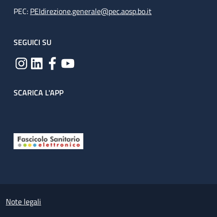
PEC:
PEIdirezione.generale@pec.aosp.bo.it
SEGUICI SU
SCARICA L'APP
Useful links section
Small prints
Note legali