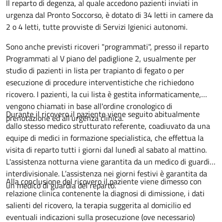
Descrizione
Il reparto di degenza, al quale accedono pazienti inviati in
urgenza dal Pronto Soccorso, è dotato di 34 letti in camere da
2 o 4 letti, tutte provviste di Servizi Igienici autonomi.
Sono anche previsti ricoveri "programmati", presso il reparto
Programmati al V piano del padiglione 2, usualmente per
studio di pazienti in lista per trapianto di fegato o per
esecuzione di procedure interventistiche che richiedono
ricovero. I pazienti, la cui lista è gestita informaticamente,
vengono chiamati in base all'ordine cronologico di
Durante il ricovero il paziente viene seguito abitualmente
prenotazione ed all'urgenza clinica.
dallo stesso medico strutturato referente, coadiuvato da una
equipe di medici in formazione specialistica, che effettua la
visita di reparto tutti i giorni dal lunedì al sabato al mattino.
L'assistenza notturna viene garantita da un medico di guardia
interdivisionale. L’assistenza nei giorni festivi è garantita da
Alla conclusione del ricovero il paziente viene dimesso con
un medico di guardia del reparto.
relazione clinica contenente la diagnosi di dimissione, i dati
salienti del ricovero, la terapia suggerita al domicilio ed
eventuali indicazioni sulla prosecuzione (ove necessario)