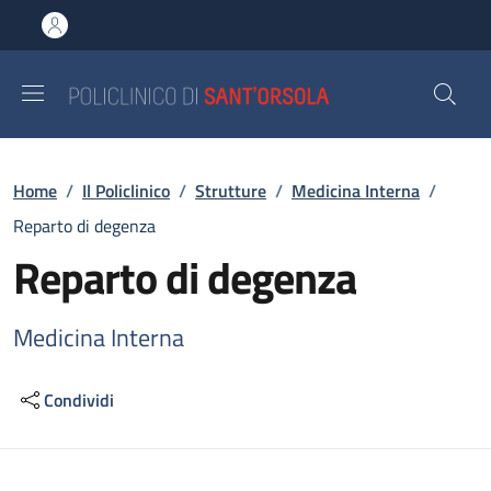
Salta al contenuto principale
Skip to footer content
Briciole di pane
Home
/
Il Policlinico
/
Strutture
/
Medicina Interna
/
Reparto di degenza
Reparto di degenza
Medicina Interna
Condividi