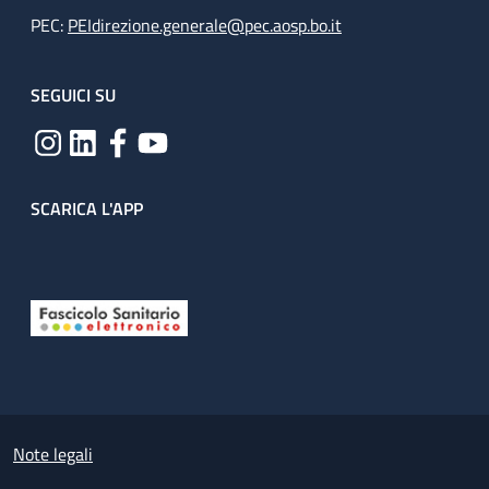
PEC:
PEIdirezione.generale@pec.aosp.bo.it
SEGUICI SU
SCARICA L'APP
Useful links section
Small prints
Note legali