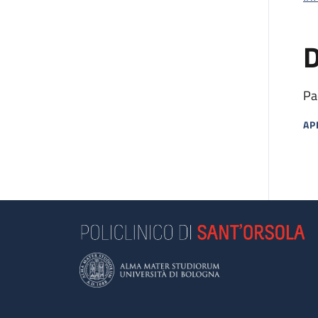
D
Pa
AP
MA