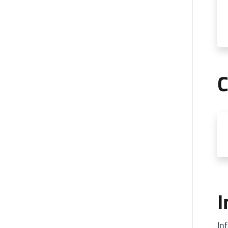
C
I
In