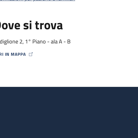
ove si trova
diglione 2, 1° Piano - ala A - B
RI IN MAPPA
P ICON