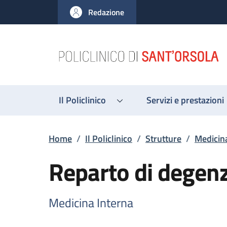
Salta al contenuto principale
Skip to footer content
Redazione
Il Policlinico
Servizi e prestazioni
Briciole di pane
Home
/
Il Policlinico
/
Strutture
/
Medicin
Reparto di degen
Medicina Interna