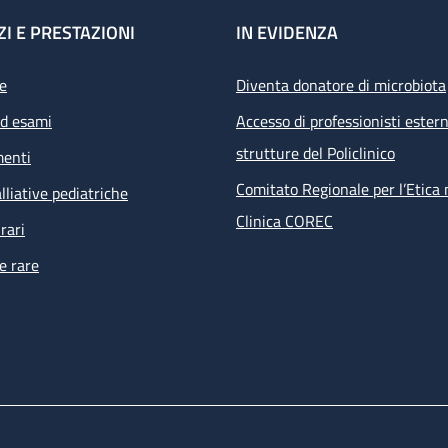
ZI E PRESTAZIONI
IN EVIDENZA
e
Diventa donatore di microbiota
ed esami
Accesso di professionisti estern
strutture del Policlinico
menti
Comitato Regionale per l’Etica 
lliative pediatriche
Clinica COREC
rari
e rare