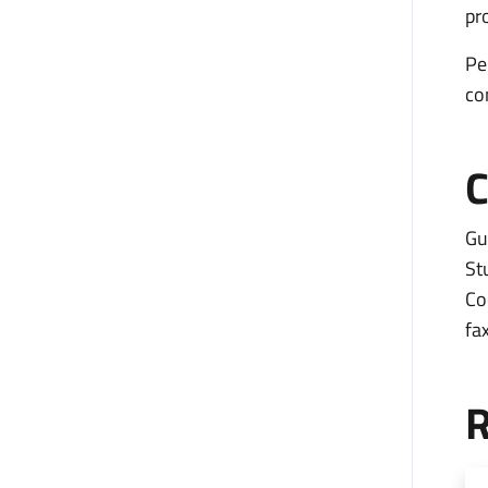
pr
Pe
con
C
Gu
St
Co
fa
R