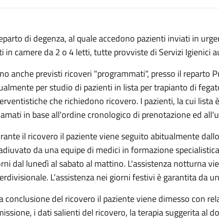
escrizione
 reparto di degenza, al quale accedono pazienti inviati in ur
ti in camere da 2 o 4 letti, tutte provviste di Servizi Igienici
no anche previsti ricoveri "programmati", presso il reparto P
ualmente per studio di pazienti in lista per trapianto di feg
terventistiche che richiedono ricovero. I pazienti, la cui lis
egenza
iamati in base all'ordine cronologico di prenotazione ed all'u
rante il ricovero il paziente viene seguito abitualmente dall
adiuvato da una equipe di medici in formazione specialistica, c
orni dal lunedì al sabato al mattino. L'assistenza notturna v
terdivisionale. L’assistenza nei giorni festivi è garantita da 
la conclusione del ricovero il paziente viene dimesso con rel
issione, i dati salienti del ricovero, la terapia suggerita al d