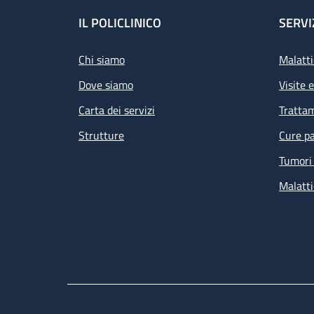
Footer
IL POLICLINICO
SERVI
Chi siamo
Malatti
Dove siamo
Visite 
Carta dei servizi
Tratta
Strutture
Cure pa
Tumori 
Malatti