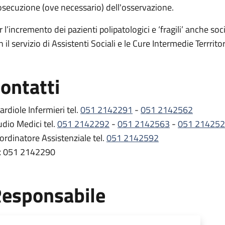
osecuzione (ove necessario) dell'osservazione.
r l’incremento dei pazienti polipatologici e ‘fragili’ anche so
 il servizio di Assistenti Sociali e le Cure Intermedie Terrritori
ontatti
ardiole Infermieri tel.
051 2142291
-
051 2142562
udio Medici tel.
051 2142292
-
051 2142563
-
051 21425
ordinatore Assistenziale tel.
051 2142592
x 051 2142290
esponsabile