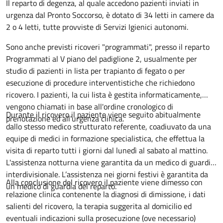
Descrizione
Il reparto di degenza, al quale accedono pazienti inviati in
urgenza dal Pronto Soccorso, è dotato di 34 letti in camere da
2 o 4 letti, tutte provviste di Servizi Igienici autonomi.
Sono anche previsti ricoveri "programmati", presso il reparto
Programmati al V piano del padiglione 2, usualmente per
studio di pazienti in lista per trapianto di fegato o per
esecuzione di procedure interventistiche che richiedono
ricovero. I pazienti, la cui lista è gestita informaticamente,
vengono chiamati in base all'ordine cronologico di
Durante il ricovero il paziente viene seguito abitualmente
prenotazione ed all'urgenza clinica.
dallo stesso medico strutturato referente, coadiuvato da una
equipe di medici in formazione specialistica, che effettua la
visita di reparto tutti i giorni dal lunedì al sabato al mattino.
L'assistenza notturna viene garantita da un medico di guardia
interdivisionale. L’assistenza nei giorni festivi è garantita da
Alla conclusione del ricovero il paziente viene dimesso con
un medico di guardia del reparto.
relazione clinica contenente la diagnosi di dimissione, i dati
salienti del ricovero, la terapia suggerita al domicilio ed
eventuali indicazioni sulla prosecuzione (ove necessario)