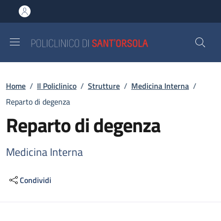
Salta al contenuto principale
Skip to footer content
Briciole di pane
Home
/
Il Policlinico
/
Strutture
/
Medicina Interna
/
Reparto di degenza
Reparto di degenza
Medicina Interna
Condividi