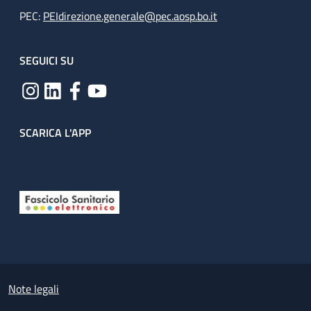
PEC:
PEIdirezione.generale@pec.aosp.bo.it
SEGUICI SU
SCARICA L'APP
Useful links section
Small prints
Note legali