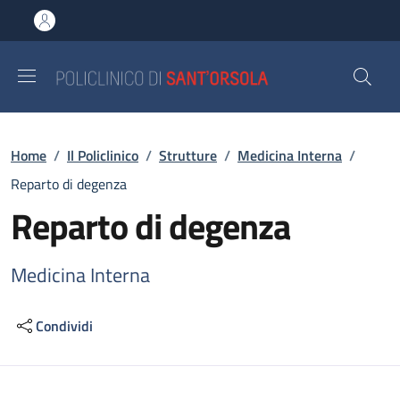
Salta al contenuto principale
Skip to footer content
Briciole di pane
Home
/
Il Policlinico
/
Strutture
/
Medicina Interna
/
Reparto di degenza
Reparto di degenza
Medicina Interna
Condividi