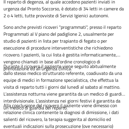
Descrizione
Il reparto di degenza, al quale accedono pazienti inviati in
urgenza dal Pronto Soccorso, è dotato di 34 letti in camere da
2 o 4 letti, tutte provviste di Servizi Igienici autonomi.
Sono anche previsti ricoveri "programmati", presso il reparto
Programmati al V piano del padiglione 2, usualmente per
studio di pazienti in lista per trapianto di fegato o per
esecuzione di procedure interventistiche che richiedono
ricovero. I pazienti, la cui lista è gestita informaticamente,
vengono chiamati in base all'ordine cronologico di
Durante il ricovero il paziente viene seguito abitualmente
prenotazione ed all'urgenza clinica.
dallo stesso medico strutturato referente, coadiuvato da una
equipe di medici in formazione specialistica, che effettua la
visita di reparto tutti i giorni dal lunedì al sabato al mattino.
L'assistenza notturna viene garantita da un medico di guardia
interdivisionale. L’assistenza nei giorni festivi è garantita da
Alla conclusione del ricovero il paziente viene dimesso con
un medico di guardia del reparto.
relazione clinica contenente la diagnosi di dimissione, i dati
salienti del ricovero, la terapia suggerita al domicilio ed
eventuali indicazioni sulla prosecuzione (ove necessario)