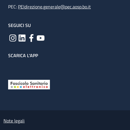
PEC:
PEIdirezione.generale@pec.aosp.bo.it
SEGUICI SU
SCARICA L'APP
Useful links section
Small prints
Note legali