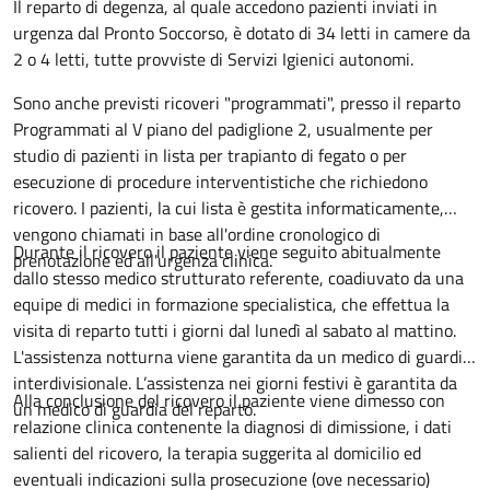
Descrizione
Il reparto di degenza, al quale accedono pazienti inviati in
urgenza dal Pronto Soccorso, è dotato di 34 letti in camere da
2 o 4 letti, tutte provviste di Servizi Igienici autonomi.
Sono anche previsti ricoveri "programmati", presso il reparto
Programmati al V piano del padiglione 2, usualmente per
studio di pazienti in lista per trapianto di fegato o per
esecuzione di procedure interventistiche che richiedono
ricovero. I pazienti, la cui lista è gestita informaticamente,
vengono chiamati in base all'ordine cronologico di
Durante il ricovero il paziente viene seguito abitualmente
prenotazione ed all'urgenza clinica.
dallo stesso medico strutturato referente, coadiuvato da una
equipe di medici in formazione specialistica, che effettua la
visita di reparto tutti i giorni dal lunedì al sabato al mattino.
L'assistenza notturna viene garantita da un medico di guardia
interdivisionale. L’assistenza nei giorni festivi è garantita da
Alla conclusione del ricovero il paziente viene dimesso con
un medico di guardia del reparto.
relazione clinica contenente la diagnosi di dimissione, i dati
salienti del ricovero, la terapia suggerita al domicilio ed
eventuali indicazioni sulla prosecuzione (ove necessario)