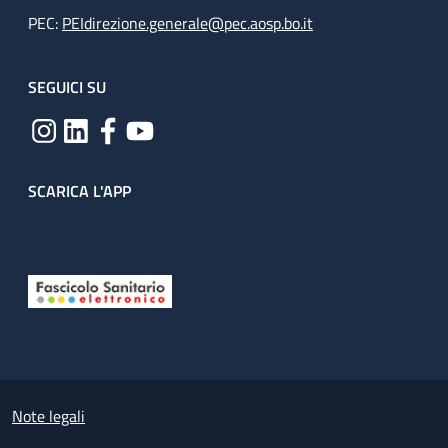
PEC:
PEIdirezione.generale@pec.aosp.bo.it
SEGUICI SU
SCARICA L'APP
Useful links section
Small prints
Note legali