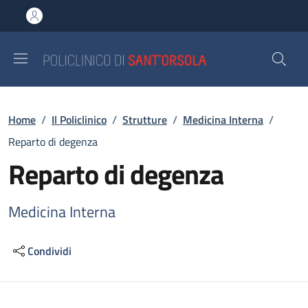
Salta al contenuto principale
Skip to footer content
Briciole di pane
Home
/
Il Policlinico
/
Strutture
/
Medicina Interna
/
Reparto di degenza
Reparto di degenza
Medicina Interna
Condividi