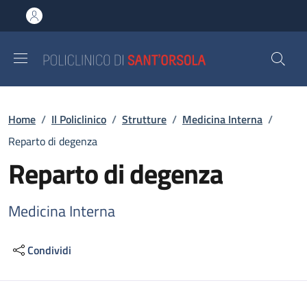
Salta al contenuto principale
Skip to footer content
Briciole di pane
Home
/
Il Policlinico
/
Strutture
/
Medicina Interna
/
Reparto di degenza
Reparto di degenza
Medicina Interna
Condividi