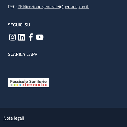
PEC:
PEIdirezione.generale@pec.aosp.bo.it
SEGUICI SU
SCARICA L'APP
Useful links section
Small prints
Note legali