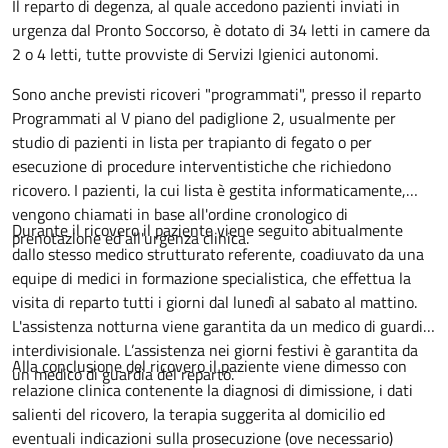
Descrizione
Il reparto di degenza, al quale accedono pazienti inviati in
urgenza dal Pronto Soccorso, è dotato di 34 letti in camere da
2 o 4 letti, tutte provviste di Servizi Igienici autonomi.
Sono anche previsti ricoveri "programmati", presso il reparto
Programmati al V piano del padiglione 2, usualmente per
studio di pazienti in lista per trapianto di fegato o per
esecuzione di procedure interventistiche che richiedono
ricovero. I pazienti, la cui lista è gestita informaticamente,
vengono chiamati in base all'ordine cronologico di
Durante il ricovero il paziente viene seguito abitualmente
prenotazione ed all'urgenza clinica.
dallo stesso medico strutturato referente, coadiuvato da una
equipe di medici in formazione specialistica, che effettua la
visita di reparto tutti i giorni dal lunedì al sabato al mattino.
L'assistenza notturna viene garantita da un medico di guardia
interdivisionale. L’assistenza nei giorni festivi è garantita da
Alla conclusione del ricovero il paziente viene dimesso con
un medico di guardia del reparto.
relazione clinica contenente la diagnosi di dimissione, i dati
salienti del ricovero, la terapia suggerita al domicilio ed
eventuali indicazioni sulla prosecuzione (ove necessario)