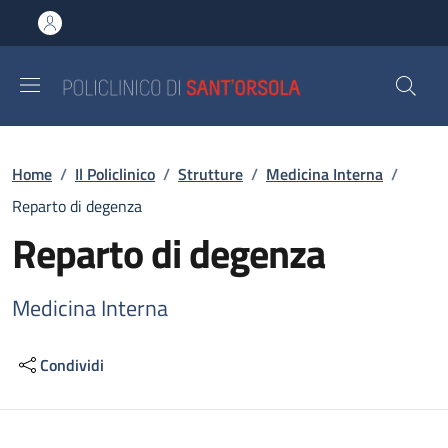
Salta al contenuto principale
Skip to footer content
Briciole di pane
Home
/
Il Policlinico
/
Strutture
/
Medicina Interna
/
Reparto di degenza
Reparto di degenza
Medicina Interna
Condividi