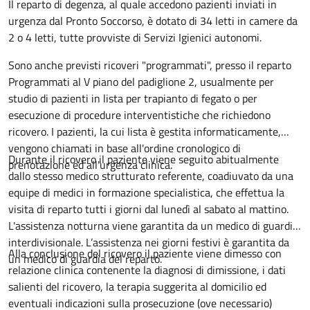
Descrizione
Il reparto di degenza, al quale accedono pazienti inviati in
urgenza dal Pronto Soccorso, è dotato di 34 letti in camere da
2 o 4 letti, tutte provviste di Servizi Igienici autonomi.
Sono anche previsti ricoveri "programmati", presso il reparto
Programmati al V piano del padiglione 2, usualmente per
studio di pazienti in lista per trapianto di fegato o per
esecuzione di procedure interventistiche che richiedono
ricovero. I pazienti, la cui lista è gestita informaticamente,
vengono chiamati in base all'ordine cronologico di
Durante il ricovero il paziente viene seguito abitualmente
prenotazione ed all'urgenza clinica.
dallo stesso medico strutturato referente, coadiuvato da una
equipe di medici in formazione specialistica, che effettua la
visita di reparto tutti i giorni dal lunedì al sabato al mattino.
L'assistenza notturna viene garantita da un medico di guardia
interdivisionale. L’assistenza nei giorni festivi è garantita da
Alla conclusione del ricovero il paziente viene dimesso con
un medico di guardia del reparto.
relazione clinica contenente la diagnosi di dimissione, i dati
salienti del ricovero, la terapia suggerita al domicilio ed
eventuali indicazioni sulla prosecuzione (ove necessario)