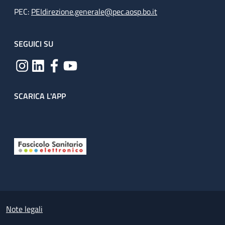
PEC:
PEIdirezione.generale@pec.aosp.bo.it
SEGUICI SU
SCARICA L'APP
Useful links section
Small prints
Note legali