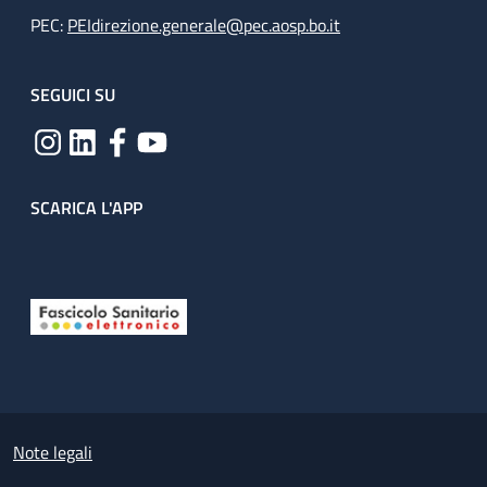
PEC:
PEIdirezione.generale@pec.aosp.bo.it
SEGUICI SU
SCARICA L'APP
Useful links section
Small prints
Note legali