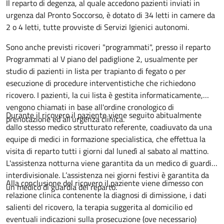
Descrizione
Il reparto di degenza, al quale accedono pazienti inviati in
urgenza dal Pronto Soccorso, è dotato di 34 letti in camere da
2 o 4 letti, tutte provviste di Servizi Igienici autonomi.
Sono anche previsti ricoveri "programmati", presso il reparto
Programmati al V piano del padiglione 2, usualmente per
studio di pazienti in lista per trapianto di fegato o per
esecuzione di procedure interventistiche che richiedono
ricovero. I pazienti, la cui lista è gestita informaticamente,
vengono chiamati in base all'ordine cronologico di
Durante il ricovero il paziente viene seguito abitualmente
prenotazione ed all'urgenza clinica.
dallo stesso medico strutturato referente, coadiuvato da una
equipe di medici in formazione specialistica, che effettua la
visita di reparto tutti i giorni dal lunedì al sabato al mattino.
L'assistenza notturna viene garantita da un medico di guardia
interdivisionale. L’assistenza nei giorni festivi è garantita da
Alla conclusione del ricovero il paziente viene dimesso con
un medico di guardia del reparto.
relazione clinica contenente la diagnosi di dimissione, i dati
salienti del ricovero, la terapia suggerita al domicilio ed
eventuali indicazioni sulla prosecuzione (ove necessario)