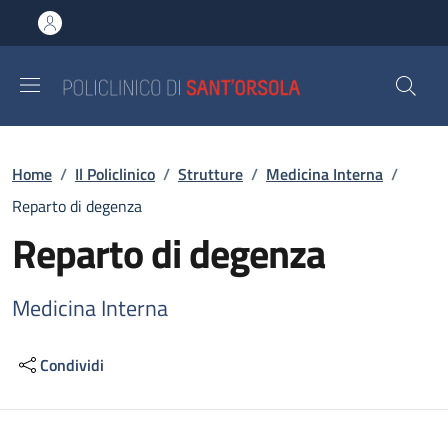
Salta al contenuto principale
Skip to footer content
Briciole di pane
Home
/
Il Policlinico
/
Strutture
/
Medicina Interna
/
Reparto di degenza
Reparto di degenza
Medicina Interna
Condividi