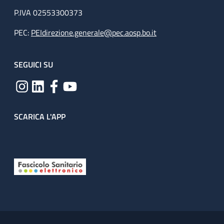
P.IVA 02553300373
PEC:
PEIdirezione.generale@pec.aosp.bo.it
SEGUICI SU
SCARICA L'APP
Useful links section
Small prints