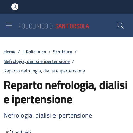
Salta al contenuto principale
Skip to footer content
Briciole di pane
Home
/
Il Policlinico
/
Strutture
/
Nefrologia, dialisi e ipertensione
/
Reparto nefrologia, dialisi e ipertensione
Reparto nefrologia, dialisi
e ipertensione
Nefrologia, dialisi e ipertensione
Condividi