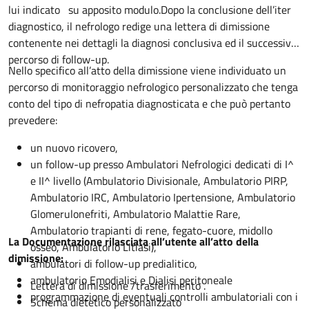
lui indicato su apposito modulo.Dopo la conclusione dell’iter
diagnostico, il nefrologo redige una lettera di dimissione
contenente nei dettagli la diagnosi conclusiva ed il successivo
percorso di follow-up.
Nello specifico all’atto della dimissione viene individuato un
percorso di monitoraggio nefrologico personalizzato che tenga
conto del tipo di nefropatia diagnosticata e che può pertanto
prevedere:
un nuovo ricovero,
un follow-up presso Ambulatori Nefrologici dedicati di I^
e II^ livello (Ambulatorio Divisionale, Ambulatorio PIRP,
Ambulatorio IRC, Ambulatorio Ipertensione, Ambulatorio
Glomerulonefriti, Ambulatorio Malattie Rare,
Ambulatorio trapianti di rene, fegato-cuore, midollo
La Documentazione rilasciata all’utente all’atto della
osseo, Ambulatorio Litiasi),
dimissione:
ambulatori di follow-up predialitico,
ambulatorio Emodialisi e Dialisi peritoneale
Lettera di dimissione /trasferimento .
programmazione di eventuali controlli ambulatoriali con i
Schema dietetico personalizzato