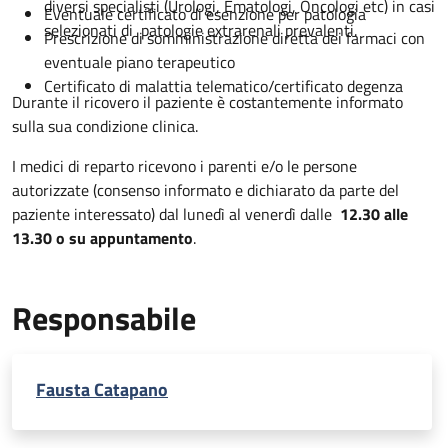
diversi specialisti (Urologi, Ematologi, Oncologi etc) in casi
Eventuale certificato di esenzione per patologia
selezionati di patologie extrarenali prevalenti.
Prescrizione di somministrazione diretta dei farmaci con
eventuale piano terapeutico
Certificato di malattia telematico/certificato degenza
Durante il ricovero il paziente è costantemente informato
sulla sua condizione clinica.
I medici di reparto ricevono i parenti e/o le persone
autorizzate (consenso informato e dichiarato da parte del
paziente interessato) dal lunedì al venerdì dalle
12.30 alle
13.30 o su appuntamento
.
Responsabile
Fausta Catapano