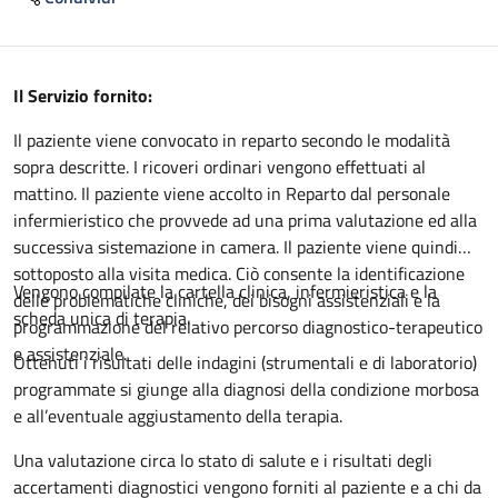
Descrizione
Il Servizio fornito:
Il paziente viene convocato in reparto secondo le modalità
sopra descritte. I ricoveri ordinari vengono effettuati al
mattino. Il paziente viene accolto in Reparto dal personale
infermieristico che provvede ad una prima valutazione ed alla
successiva sistemazione in camera. Il paziente viene quindi
sottoposto alla visita medica. Ciò consente la identificazione
Vengono compilate la cartella clinica, infermieristica e la
delle problematiche cliniche, dei bisogni assistenziali e la
scheda unica di terapia.
programmazione del relativo percorso diagnostico-terapeutico
e assistenziale.
Ottenuti i risultati delle indagini (strumentali e di laboratorio)
programmate si giunge alla diagnosi della condizione morbosa
e all’eventuale aggiustamento della terapia.
Una valutazione circa lo stato di salute e i risultati degli
accertamenti diagnostici vengono forniti al paziente e a chi da