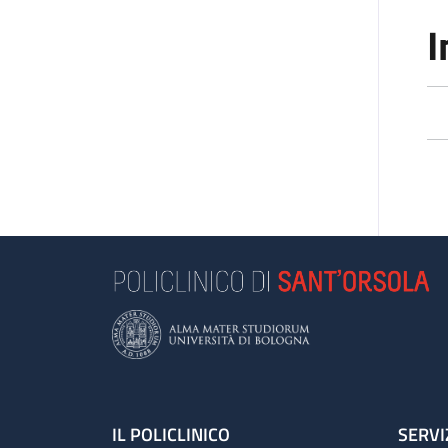
I
Footer
IL POLICLINICO
SERVI