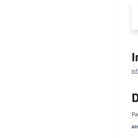
I
In
D
Pa
AP
MA