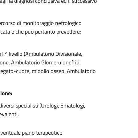
gli la diagnosi conclusiva ed il successivo
percorso di monitoraggio nefrologico
icata e che può pertanto prevedere:
II^ livello (Ambulatorio Divisionale,
one, Ambulatorio Glomerulonefriti,
 fegato-cuore, midollo osseo, Ambulatorio
sione:
iversi specialisti (Urologi, Ematologi,
revalenti.
eventuale piano terapeutico