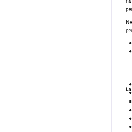
ne
pe
Ne
pe
La