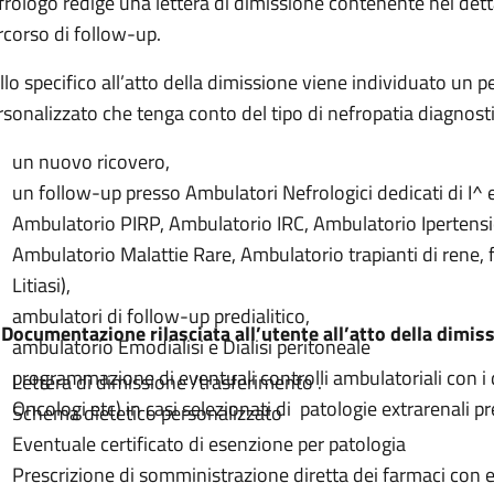
frologo redige una lettera di dimissione contenente nei detta
rcorso di follow-up.
llo specifico all’atto della dimissione viene individuato un 
rsonalizzato che tenga conto del tipo di nefropatia diagnost
un nuovo ricovero,
un follow-up presso Ambulatori Nefrologici dedicati di I^ e 
Ambulatorio PIRP, Ambulatorio IRC, Ambulatorio Ipertensi
Ambulatorio Malattie Rare, Ambulatorio trapianti di rene,
Litiasi),
ambulatori di follow-up predialitico,
 Documentazione rilasciata all’utente all’atto della dimis
ambulatorio Emodialisi e Dialisi peritoneale
programmazione di eventuali controlli ambulatoriali con i d
Lettera di dimissione /trasferimento .
Oncologi etc) in casi selezionati di patologie extrarenali p
Schema dietetico personalizzato
Eventuale certificato di esenzione per patologia
Prescrizione di somministrazione diretta dei farmaci con 