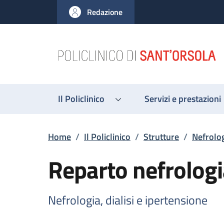
Salta al contenuto principale
Skip to footer content
Redazione
Il Policlinico
Servizi e prestazioni
Briciole di pane
Home
/
Il Policlinico
/
Strutture
/
Nefrolog
Reparto nefrologia
Nefrologia, dialisi e ipertensione