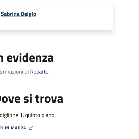
Sabrina Belgio
n evidenza
formazioni di Reparto
ove si trova
diglione 1, quinto piano
RI IN MAPPA
P ICON