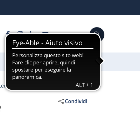
Facebook
Instagram
Linkedin
YouTube
Cerca
Sostienici
rtensione
e
Condividi