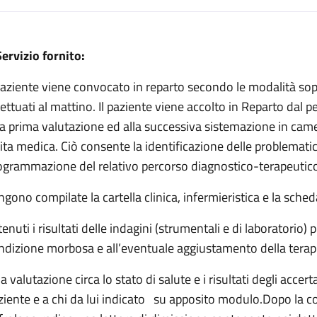
escrizione
 Servizio fornito:
si e ipertensione
 paziente viene convocato in reparto secondo le modalità sopr
isi e ipertensione
fettuati al mattino. Il paziente viene accolto in Reparto dal 
ogia, dialisi e ipertensione
a prima valutazione ed alla successiva sistemazione in camer
sita medica. Ciò consente la identificazione delle problematich
i e ipertensione
ogrammazione del relativo percorso diagnostico-terapeutico 
isi e ipertensione
ngono compilate la cartella clinica, infermieristica e la sched
dialisi e ipertensione
tenuti i risultati delle indagini (strumentali e di laboratorio
ndizione morbosa e all’eventuale aggiustamento della terap
a valutazione circa lo stato di salute e i risultati degli acce
ziente e a chi da lui indicato su apposito modulo.Dopo la con