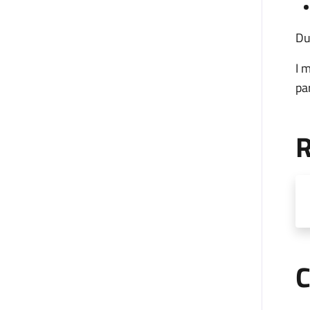
Du
I 
pa
R
C