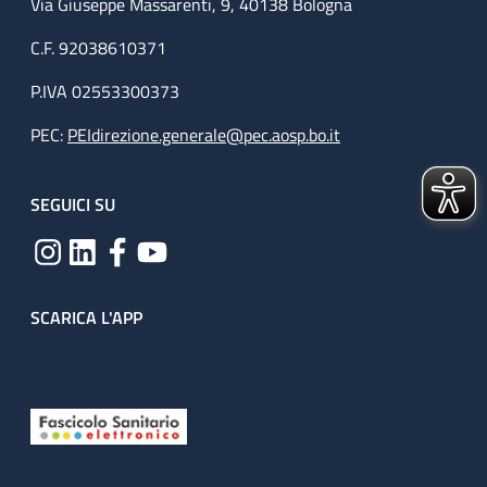
Via Giuseppe Massarenti, 9, 40138 Bologna
C.F. 92038610371
P.IVA 02553300373
PEC:
PEIdirezione.generale@pec.aosp.bo.it
SEGUICI SU
SCARICA L'APP