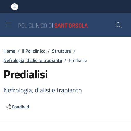
Salta al contenuto principale
Skip to footer content
Briciole di pane
Home
/
Il Policlinico
/
Strutture
/
Nefrologia, dialisi e trapianto
/
Predialisi
Predialisi
Nefrologia, dialisi e trapianto
Condividi