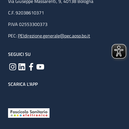
Via Giuseppe Massarenti, 9, 40138 Bologna
C.F. 92038610371
P.IVA 02553300373
PEC:
PEIdirezione.generale@pec.aosp.bo.it
SEGUICI SU
SCARICA L'APP