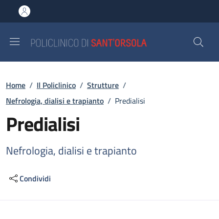
Salta al contenuto principale
Skip to footer content
Briciole di pane
Home
/
Il Policlinico
/
Strutture
/
Nefrologia, dialisi e trapianto
/
Predialisi
Predialisi
Nefrologia, dialisi e trapianto
Condividi