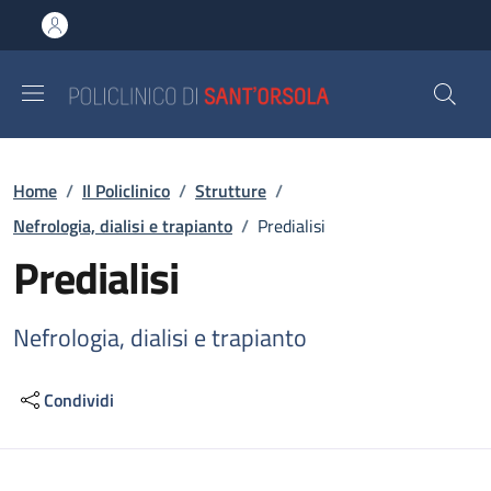
Salta al contenuto principale
Skip to footer content
Briciole di pane
Home
/
Il Policlinico
/
Strutture
/
Nefrologia, dialisi e trapianto
/
Predialisi
Predialisi
Nefrologia, dialisi e trapianto
Condividi