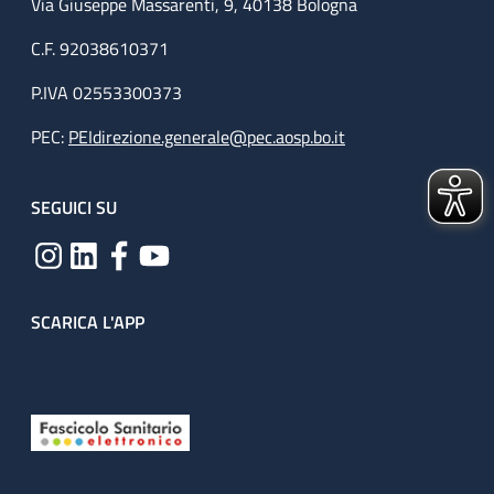
Via Giuseppe Massarenti, 9, 40138 Bologna
C.F. 92038610371
P.IVA 02553300373
PEC:
PEIdirezione.generale@pec.aosp.bo.it
SEGUICI SU
SCARICA L'APP