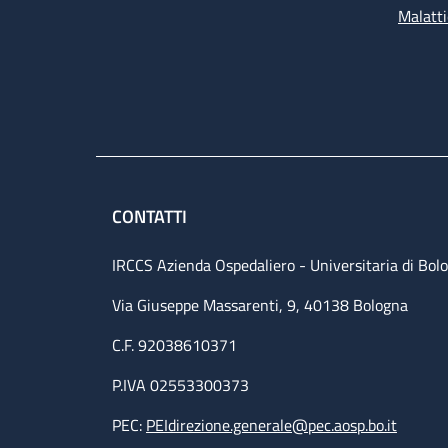
Malatti
CONTATTI
IRCCS Azienda Ospedaliero - Universitaria di Bol
Via Giuseppe Massarenti, 9, 40138 Bologna
C.F. 92038610371
P.IVA 02553300373
PEC:
PEIdirezione.generale@pec.aosp.bo.it