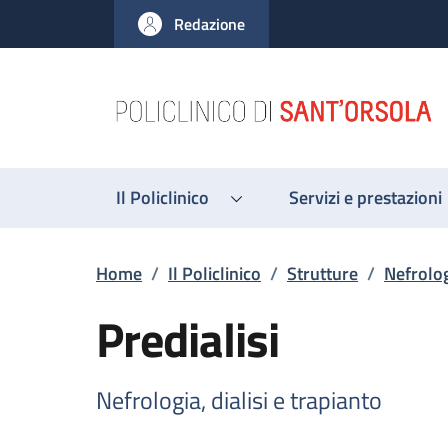
Salta al contenuto principale
Skip to footer content
Redazione
Il Policlinico
Servizi e prestazioni
Briciole di pane
Home
/
Il Policlinico
/
Strutture
/
Nefrolog
Predialisi
Nefrologia, dialisi e trapianto