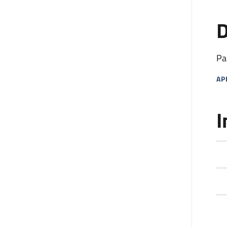
D
Pa
AP
MA
I