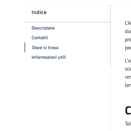
Indice
D
L'
della pagina Predialisi
Descrizione
dia
della pagina Predialisi
Contatti
pr
della pagina Predialisi
pe
Dove si trova
della pagina Predialisi
Informazioni utili
L'a
sc
re
(em
C
Tel