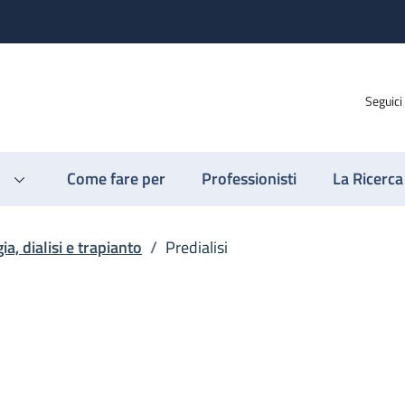
Seguici
Come fare per
Professionisti
La Ricerca
ia, dialisi e trapianto
/
Predialisi