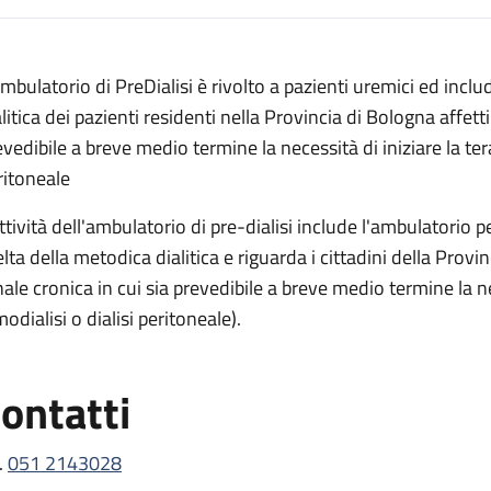
escrizione
Ambulatorio di PreDialisi è rivolto a pazienti uremici ed inclu
litica dei pazienti residenti nella Provincia di Bologna affetti
evedibile a breve medio termine la necessità di iniziare la tera
ritoneale
ttività dell'ambulatorio di pre-dialisi include l'ambulatorio pe
elta della metodica dialitica e riguarda i cittadini della Provi
nale cronica in cui sia prevedibile a breve medio termine la nec
odialisi o dialisi peritoneale).
ontatti
.
051 2143028