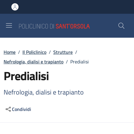
Salta al contenuto principale
Skip to footer content
Briciole di pane
Home
/
Il Policlinico
/
Strutture
/
Nefrologia, dialisi e trapianto
/
Predialisi
Predialisi
Nefrologia, dialisi e trapianto
Condividi