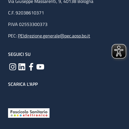
Via Giuseppe Massarenti, 9, 40138 Bologna
C.F. 92038610371
P.IVA 02553300373
PEC:
PEIdirezione.generale@pec.aosp.bo.it
SEGUICI SU
SCARICA L'APP