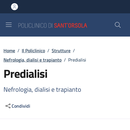
Salta al contenuto principale
Skip to footer content
Briciole di pane
Home
/
Il Policlinico
/
Strutture
/
Nefrologia, dialisi e trapianto
/
Predialisi
Predialisi
Nefrologia, dialisi e trapianto
Condividi