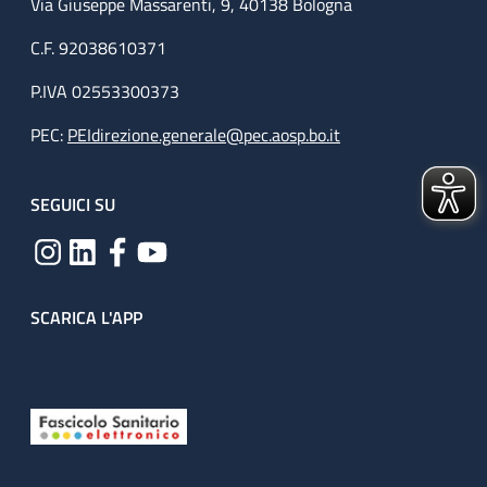
Via Giuseppe Massarenti, 9, 40138 Bologna
C.F. 92038610371
P.IVA 02553300373
PEC:
PEIdirezione.generale@pec.aosp.bo.it
SEGUICI SU
SCARICA L'APP