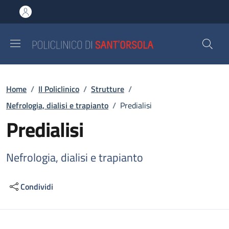
Salta al contenuto principale
Skip to footer content
Briciole di pane
Home
/
Il Policlinico
/
Strutture
/
Nefrologia, dialisi e trapianto
/
Predialisi
Predialisi
Nefrologia, dialisi e trapianto
Condividi