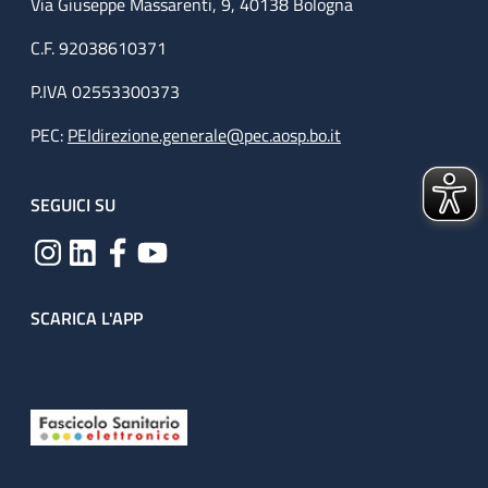
Via Giuseppe Massarenti, 9, 40138 Bologna
C.F. 92038610371
P.IVA 02553300373
PEC:
PEIdirezione.generale@pec.aosp.bo.it
SEGUICI SU
SCARICA L'APP