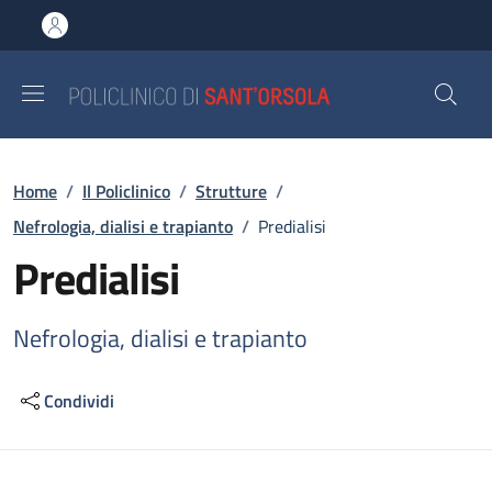
Salta al contenuto principale
Skip to footer content
Briciole di pane
Home
/
Il Policlinico
/
Strutture
/
Nefrologia, dialisi e trapianto
/
Predialisi
Predialisi
Nefrologia, dialisi e trapianto
Condividi