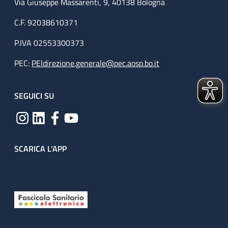
Via Giuseppe Massarenti, 9, 40138 Bologna
C.F. 92038610371
P.IVA 02553300373
PEC:
PEIdirezione.generale@pec.aosp.bo.it
SEGUICI SU
SCARICA L'APP