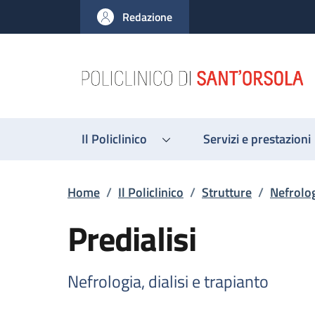
Salta al contenuto principale
Skip to footer content
Redazione
Il Policlinico
Servizi e prestazioni
Briciole di pane
Home
/
Il Policlinico
/
Strutture
/
Nefrolog
Predialisi
Nefrologia, dialisi e trapianto