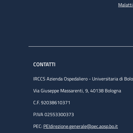
Malatti
CONTATTI
IRCCS Azienda Ospedaliero - Universitaria di Bol
Via Giuseppe Massarenti, 9, 40138 Bologna
C.F. 92038610371
P.IVA 02553300373
PEC:
PEIdirezione.generale@pec.aosp.bo.it