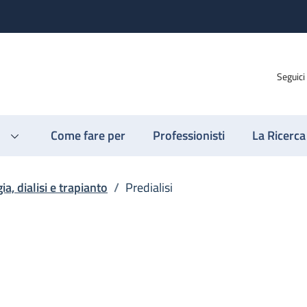
Seguici
Come fare per
Professionisti
La Ricerca
ia, dialisi e trapianto
/
Predialisi