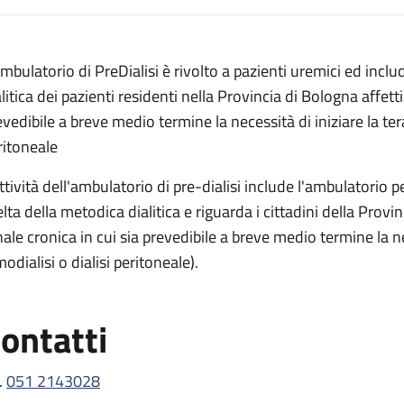
escrizione
Ambulatorio di PreDialisi è rivolto a pazienti uremici ed inclu
litica dei pazienti residenti nella Provincia di Bologna affetti
evedibile a breve medio termine la necessità di iniziare la tera
ritoneale
ttività dell'ambulatorio di pre-dialisi include l'ambulatorio pe
elta della metodica dialitica e riguarda i cittadini della Provi
nale cronica in cui sia prevedibile a breve medio termine la nec
odialisi o dialisi peritoneale).
ontatti
.
051 2143028