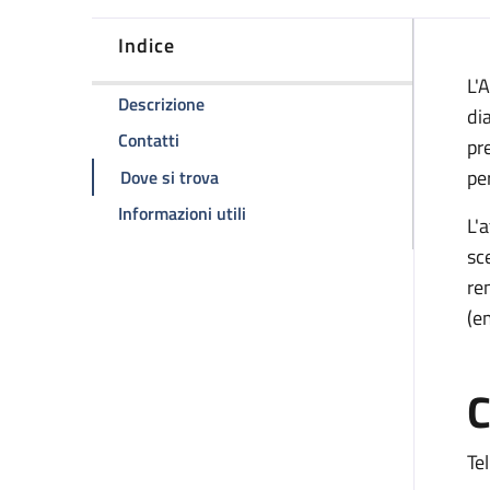
Indice
D
L'
della pagina Predialisi
Descrizione
dia
della pagina Predialisi
Contatti
pr
della pagina Predialisi
pe
Dove si trova
della pagina Predialisi
Informazioni utili
L'a
sc
re
(em
C
Tel