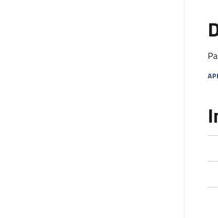
D
Pa
AP
MA
I