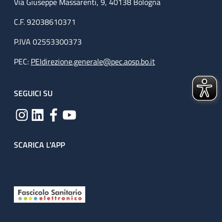
Via Giuseppe Massarenti, 9, 40138 Bologna
C.F. 92038610371
P.IVA 02553300373
PEC:
PEIdirezione.generale@pec.aosp.bo.it
SEGUICI SU
SCARICA L'APP