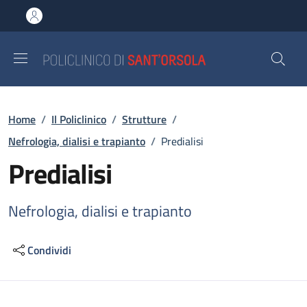
Salta al contenuto principale
Skip to footer content
Briciole di pane
Home
/
Il Policlinico
/
Strutture
/
Nefrologia, dialisi e trapianto
/
Predialisi
Predialisi
Nefrologia, dialisi e trapianto
Condividi