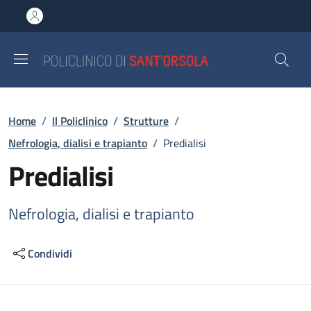
Salta al contenuto principale
Skip to footer content
Briciole di pane
Home
/
Il Policlinico
/
Strutture
/
Nefrologia, dialisi e trapianto
/
Predialisi
Predialisi
Nefrologia, dialisi e trapianto
Condividi