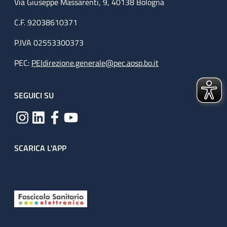
Via Giuseppe Massarenti, 9, 40138 Bologna
C.F. 92038610371
P.IVA 02553300373
PEC:
PEIdirezione.generale@pec.aosp.bo.it
SEGUICI SU
SCARICA L'APP