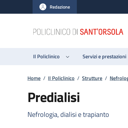
Salta al contenuto principale
Skip to footer content
Redazione
Il Policlinico
Servizi e prestazioni
Briciole di pane
Home
/
Il Policlinico
/
Strutture
/
Nefrolog
Predialisi
Nefrologia, dialisi e trapianto