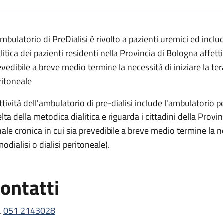
escrizione
Ambulatorio di PreDialisi è rivolto a pazienti uremici ed inclu
litica dei pazienti residenti nella Provincia di Bologna affetti
evedibile a breve medio termine la necessità di iniziare la tera
ritoneale
ttività dell'ambulatorio di pre-dialisi include l'ambulatorio pe
elta della metodica dialitica e riguarda i cittadini della Provi
nale cronica in cui sia prevedibile a breve medio termine la nec
odialisi o dialisi peritoneale).
ontatti
.
051 2143028