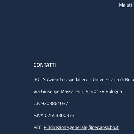
Malatti
CONTATTI
IRCCS Azienda Ospedaliero - Universitaria di Bol
Via Giuseppe Massarenti, 9, 40138 Bologna
C.F. 92038610371
P.IVA 02553300373
PEC:
PEIdirezione.generale@pec.aosp.bo.it