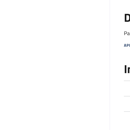
D
Pa
AP
MA
I