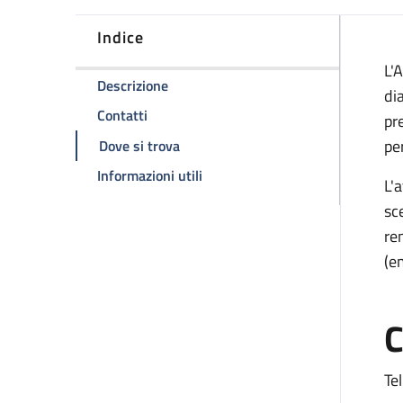
Indice
D
L'
della pagina Predialisi
Descrizione
dia
della pagina Predialisi
Contatti
pr
della pagina Predialisi
pe
Dove si trova
della pagina Predialisi
Informazioni utili
L'a
sc
re
(em
C
Tel