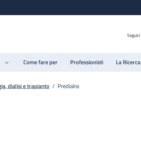
Seguici
Come fare per
Professionisti
La Ricerca
ia, dialisi e trapianto
/
Predialisi