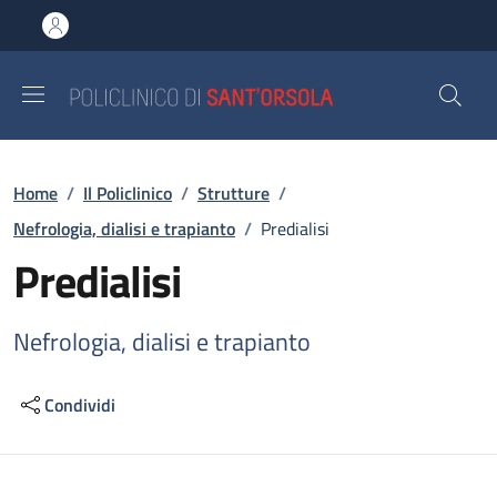
Salta al contenuto principale
Skip to footer content
Briciole di pane
Home
/
Il Policlinico
/
Strutture
/
Nefrologia, dialisi e trapianto
/
Predialisi
Predialisi
Nefrologia, dialisi e trapianto
Condividi