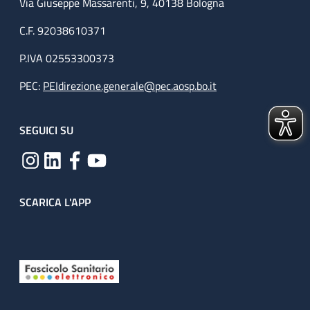
Via Giuseppe Massarenti, 9, 40138 Bologna
C.F. 92038610371
P.IVA 02553300373
PEC:
PEIdirezione.generale@pec.aosp.bo.it
SEGUICI SU
SCARICA L'APP