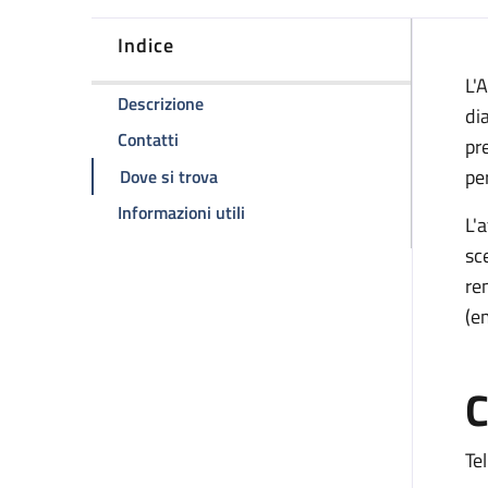
Indice
D
L'
della pagina Predialisi
Descrizione
dia
della pagina Predialisi
Contatti
pr
della pagina Predialisi
pe
Dove si trova
della pagina Predialisi
Informazioni utili
L'a
sc
re
(em
C
Tel