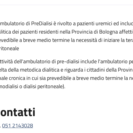
escrizione
Ambulatorio di PreDialisi è rivolto a pazienti uremici ed inclu
litica dei pazienti residenti nella Provincia di Bologna affetti
evedibile a breve medio termine la necessità di iniziare la tera
ritoneale
ttività dell'ambulatorio di pre-dialisi include l'ambulatorio pe
elta della metodica dialitica e riguarda i cittadini della Provi
nale cronica in cui sia prevedibile a breve medio termine la nec
odialisi o dialisi peritoneale).
ontatti
.
051 2143028