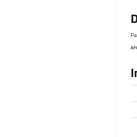
D
Pa
AP
MA
I