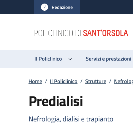
Salta al contenuto principale
Skip to footer content
Redazione
Il Policlinico
Servizi e prestazioni
Briciole di pane
Home
/
Il Policlinico
/
Strutture
/
Nefrolog
Predialisi
Nefrologia, dialisi e trapianto