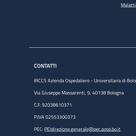
Malatti
CONTATTI
IRCCS Azienda Ospedaliero - Universitaria di Bol
Via Giuseppe Massarenti, 9, 40138 Bologna
C.F. 92038610371
P.IVA 02553300373
PEC:
PEIdirezione.generale@pec.aosp.bo.it