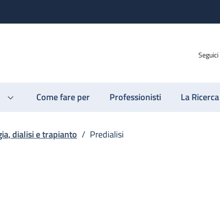
Seguici
Come fare per
Professionisti
La Ricerca
ia, dialisi e trapianto
/
Predialisi