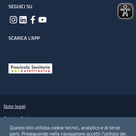
SEGUICI SU
SCARICA L'APP
Useful links section
Small prints
Note legali
Cookies Policy
Questo sito utilizza cookie tecnici, analytics e di terze
Policy privacy e protezione del dato personale
parti.
Proseguendo nella navigazione accetti l'utilizzo dei