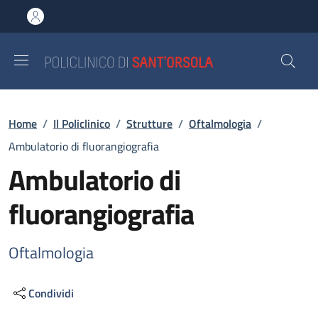
Salta al contenuto principale
Skip to footer content
Briciole di pane
Home
/
Il Policlinico
/
Strutture
/
Oftalmologia
/
Ambulatorio di fluorangiografia
Ambulatorio di
fluorangiografia
Oftalmologia
Condividi