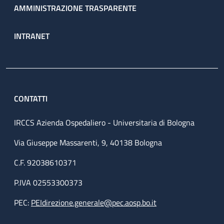
AMMINISTRAZIONE TRASPARENTE
INTRANET
CONTATTI
IRCCS Azienda Ospedaliero - Universitaria di Bologna
Via Giuseppe Massarenti, 9, 40138 Bologna
C.F. 92038610371
P.IVA 02553300373
PEC:
PEIdirezione.generale@pec.aosp.bo.it