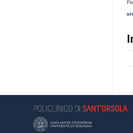
Pa
AP
MA
I