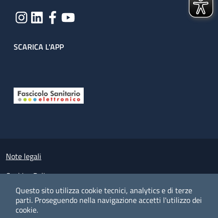
SCARICA L'APP
Useful links section
Small prints
Note legali
Cookies Policy
Questo sito utilizza cookie tecnici, analytics e di terze
Policy privacy e protezione del dato personale
parti.
Proseguendo nella navigazione accetti l'utilizzo dei
cookie.
Albo pretorio on-line