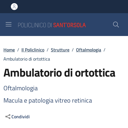
Salta al contenuto principale
Skip to footer content
Briciole di pane
Home
/
Il Policlinico
/
Strutture
/
Oftalmologia
/
Ambulatorio di ortottica
Ambulatorio di ortottica
Oftalmologia
Macula e patologia vitreo retinica
Condividi