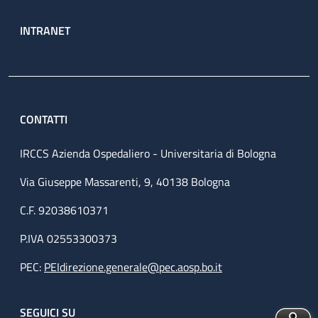
INTRANET
CONTATTI
IRCCS Azienda Ospedaliero - Universitaria di Bologna
Via Giuseppe Massarenti, 9, 40138 Bologna
C.F. 92038610371
P.IVA 02553300373
PEC:
PEIdirezione.generale@pec.aosp.bo.it
SEGUICI SU