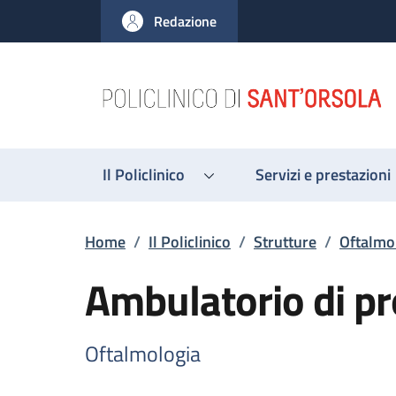
Salta al contenuto principale
Skip to footer content
Redazione
Il Policlinico
Servizi e prestazioni
Briciole di pane
Home
/
Il Policlinico
/
Strutture
/
Oftalmo
Ambulatorio di pr
Oftalmologia