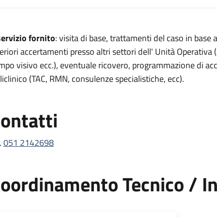
escrizione
 servizio fornito
: visita di base, trattamenti del caso in base
corso oculistico
teriori accertamenti presso altri settori dell' Unità Operativa
so oculistico
mpo visivo ecc.), eventuale ricovero, programmazione di acc
liclinico (TAC, RMN, consulenze specialistiche, ecc).
i pronto soccorso oculistico
occorso oculistico
ontatti
to soccorso oculistico
.
051 2142698
oordinamento Tecnico / In