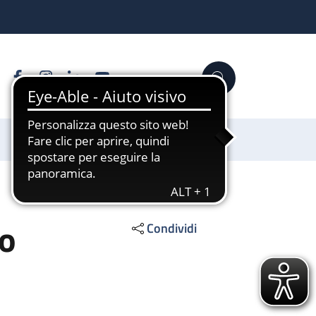
Facebook
Instagram
Linkedin
YouTube
Cerca
Sostienici
co
Condividi