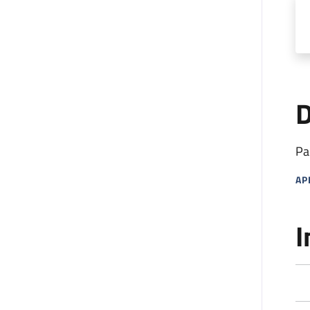
D
Pa
AP
MA
I