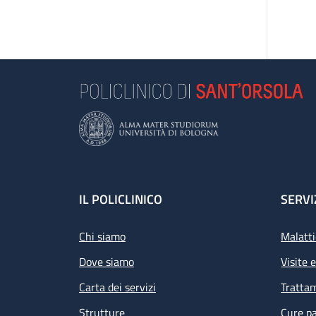
Footer
IL POLICLINICO
SERVI
Chi siamo
Malatti
Dove siamo
Visite 
Carta dei servizi
Tratta
Strutture
Cure pa