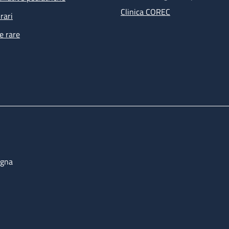
Clinica COREC
rari
e rare
ogna