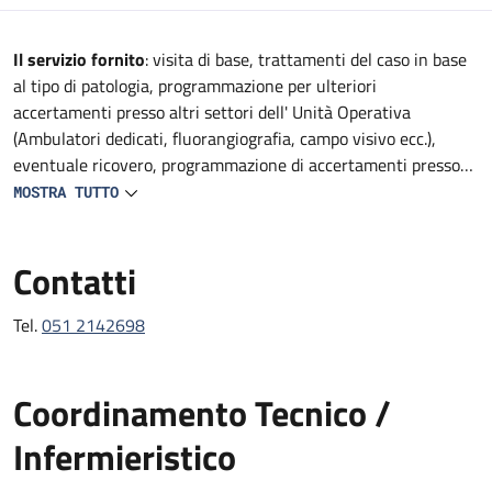
Descrizione
Il servizio fornito
: visita di base, trattamenti del caso in base
al tipo di patologia, programmazione per ulteriori
accertamenti presso altri settori dell' Unità Operativa
(Ambulatori dedicati, fluorangiografia, campo visivo ecc.),
eventuale ricovero, programmazione di accertamenti presso
altre strutture del Policlinico (TAC, RMN, consulenze
MOSTRA TUTTO
specialistiche, ecc).
Contatti
Tel.
051 2142698
Coordinamento Tecnico /
Infermieristico