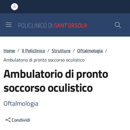
Salta al contenuto principale
Skip to footer content
Briciole di pane
Home
/
Il Policlinico
/
Strutture
/
Oftalmologia
/
Ambulatorio di pronto soccorso oculistico
Ambulatorio di pronto
soccorso oculistico
Oftalmologia
Condividi