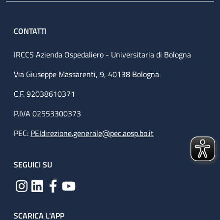
CONTATTI
IRCCS Azienda Ospedaliero - Universitaria di Bologna
Via Giuseppe Massarenti, 9, 40138 Bologna
C.F. 92038610371
P.IVA 02553300373
PEC:
PEIdirezione.generale@pec.aosp.bo.it
SEGUICI SU
SCARICA L'APP