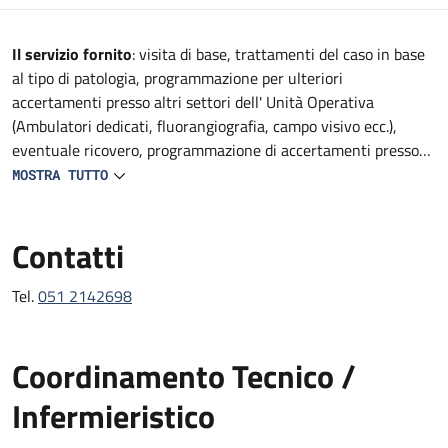
Descrizione
Il servizio fornito
: visita di base, trattamenti del caso in base
al tipo di patologia, programmazione per ulteriori
accertamenti presso altri settori dell' Unità Operativa
(Ambulatori dedicati, fluorangiografia, campo visivo ecc.),
eventuale ricovero, programmazione di accertamenti presso
altre strutture del Policlinico (TAC, RMN, consulenze
MOSTRA TUTTO
specialistiche, ecc).
Contatti
Tel.
051 2142698
Coordinamento Tecnico /
Infermieristico