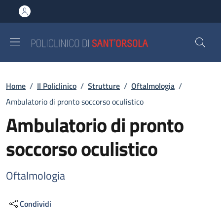
Salta al contenuto principale
Skip to footer content
Briciole di pane
Home
/
Il Policlinico
/
Strutture
/
Oftalmologia
/
Ambulatorio di pronto soccorso oculistico
Ambulatorio di pronto
soccorso oculistico
Oftalmologia
Condividi