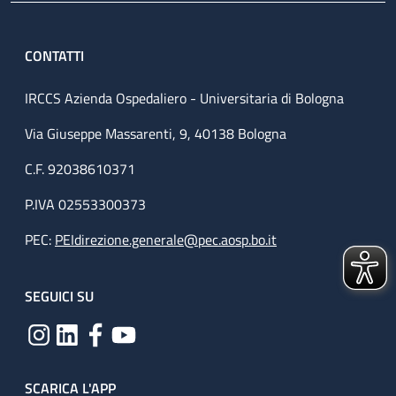
CONTATTI
IRCCS Azienda Ospedaliero - Universitaria di Bologna
Via Giuseppe Massarenti, 9, 40138 Bologna
C.F. 92038610371
P.IVA 02553300373
PEC:
PEIdirezione.generale@pec.aosp.bo.it
SEGUICI SU
SCARICA L'APP