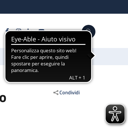
Facebook
Instagram
Linkedin
YouTube
Cerca
Sostienici
co
Condividi