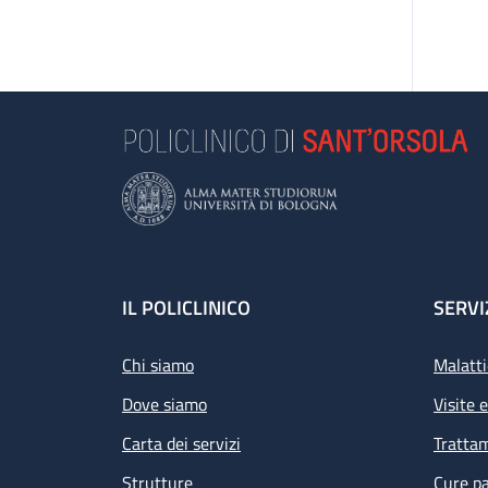
Footer
IL POLICLINICO
SERVI
Chi siamo
Malatti
Dove siamo
Visite 
Carta dei servizi
Tratta
Strutture
Cure pa