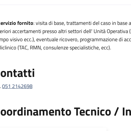
escrizione
 servizio fornito
: visita di base, trattamenti del caso in base
corso oculistico
teriori accertamenti presso altri settori dell' Unità Operativa
so oculistico
mpo visivo ecc.), eventuale ricovero, programmazione di acc
liclinico (TAC, RMN, consulenze specialistiche, ecc).
i pronto soccorso oculistico
occorso oculistico
ontatti
to soccorso oculistico
.
051 2142698
oordinamento Tecnico / In