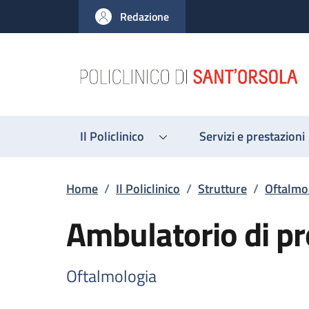
Salta al contenuto principale
Skip to footer content
Redazione
Il Policlinico
Servizi e prestazioni
Briciole di pane
Home
/
Il Policlinico
/
Strutture
/
Oftalmo
Ambulatorio di pr
Oftalmologia