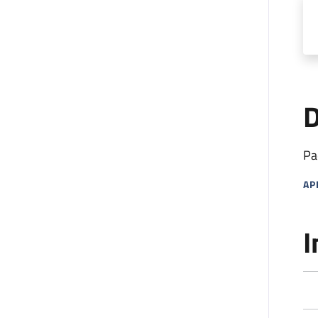
D
Pa
AP
MA
I