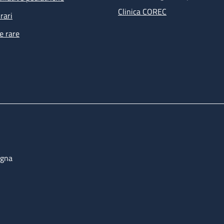
Clinica COREC
rari
e rare
ogna