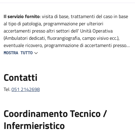
Descrizione
Il servizio fornito
: visita di base, trattamenti del caso in base
al tipo di patologia, programmazione per ulteriori
accertamenti presso altri settori dell' Unità Operativa
(Ambulatori dedicati, fluorangiografia, campo visivo ecc.),
eventuale ricovero, programmazione di accertamenti presso
altre strutture del Policlinico (TAC, RMN, consulenze
MOSTRA TUTTO
specialistiche, ecc).
Contatti
Tel.
051 2142698
Coordinamento Tecnico /
Infermieristico