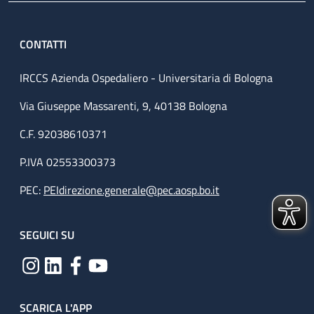
CONTATTI
IRCCS Azienda Ospedaliero - Universitaria di Bologna
Via Giuseppe Massarenti, 9, 40138 Bologna
C.F. 92038610371
P.IVA 02553300373
PEC:
PEIdirezione.generale@pec.aosp.bo.it
SEGUICI SU
SCARICA L'APP