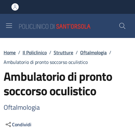
Salta al contenuto principale
Skip to footer content
Briciole di pane
Home
/
Il Policlinico
/
Strutture
/
Oftalmologia
/
Ambulatorio di pronto soccorso oculistico
Ambulatorio di pronto
soccorso oculistico
Oftalmologia
Condividi