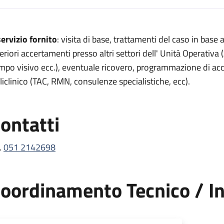
escrizione
 servizio fornito
: visita di base, trattamenti del caso in base
corso oculistico
teriori accertamenti presso altri settori dell' Unità Operativa
so oculistico
mpo visivo ecc.), eventuale ricovero, programmazione di acc
liclinico (TAC, RMN, consulenze specialistiche, ecc).
i pronto soccorso oculistico
occorso oculistico
ontatti
to soccorso oculistico
.
051 2142698
oordinamento Tecnico / In