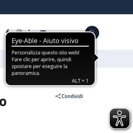
Facebook
Instagram
Linkedin
YouTube
Cerca
Sostienici
co
Condividi