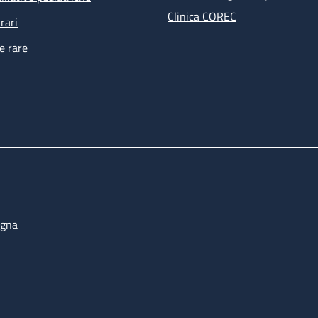
Clinica COREC
rari
e rare
ogna