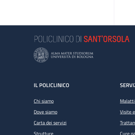
Footer
IL POLICLINICO
SERVI
Chi siamo
Malatti
Dove siamo
Visite 
Carta dei servizi
Tratta
Strutture
Cure pa