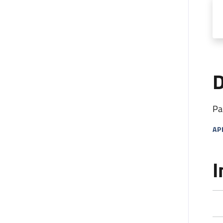
D
Pa
AP
MA
I