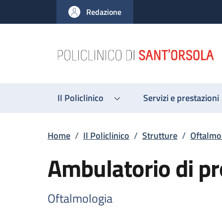
Salta al contenuto principale
Skip to footer content
Redazione
Il Policlinico
Servizi e prestazioni
Briciole di pane
Home
/
Il Policlinico
/
Strutture
/
Oftalmo
Ambulatorio di pr
Oftalmologia