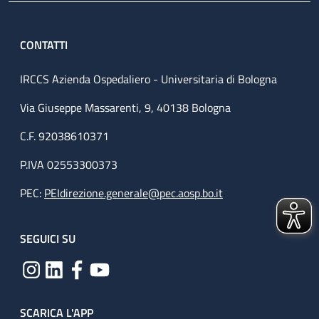
CONTATTI
IRCCS Azienda Ospedaliero - Universitaria di Bologna
Via Giuseppe Massarenti, 9, 40138 Bologna
C.F. 92038610371
P.IVA 02553300373
PEC:
PEIdirezione.generale@pec.aosp.bo.it
SEGUICI SU
SCARICA L'APP