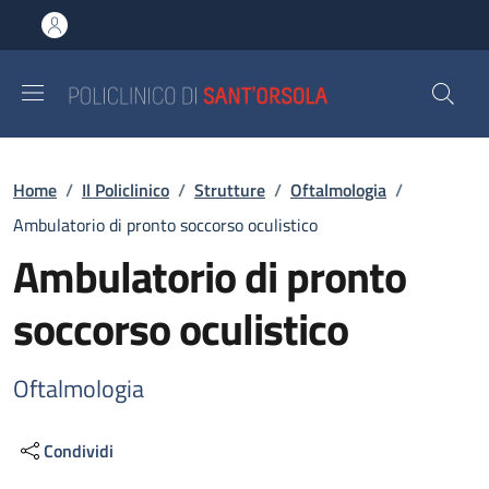
Salta al contenuto principale
Skip to footer content
Briciole di pane
Home
/
Il Policlinico
/
Strutture
/
Oftalmologia
/
Ambulatorio di pronto soccorso oculistico
Ambulatorio di pronto
soccorso oculistico
Oftalmologia
Condividi