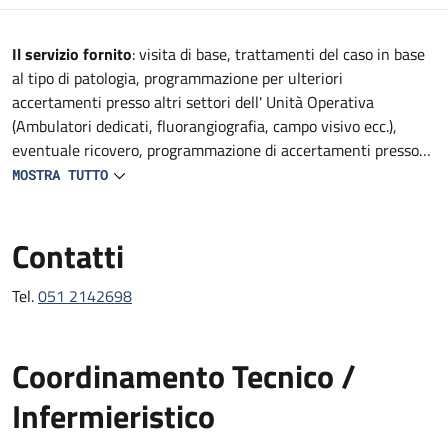
Descrizione
Il servizio fornito
: visita di base, trattamenti del caso in base
al tipo di patologia, programmazione per ulteriori
accertamenti presso altri settori dell' Unità Operativa
(Ambulatori dedicati, fluorangiografia, campo visivo ecc.),
eventuale ricovero, programmazione di accertamenti presso
altre strutture del Policlinico (TAC, RMN, consulenze
MOSTRA TUTTO
specialistiche, ecc).
Contatti
Tel.
051 2142698
Coordinamento Tecnico /
Infermieristico