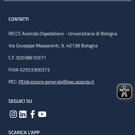
CONTATTI
IRCCS Azienda Ospedaliero - Universitaria di Bologna
Via Giuseppe Massarenti, 9, 40138 Bologna
C.F. 92038610371
P.IVA 02553300373
PEC:
PEIdirezione.generale@pec.aosp.bo.it
SEGUICI SU
SCARICA L'APP