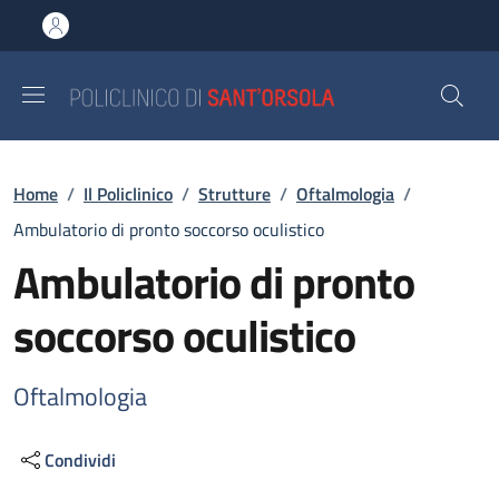
Salta al contenuto principale
Skip to footer content
Briciole di pane
Home
/
Il Policlinico
/
Strutture
/
Oftalmologia
/
Ambulatorio di pronto soccorso oculistico
Ambulatorio di pronto
soccorso oculistico
Oftalmologia
Condividi