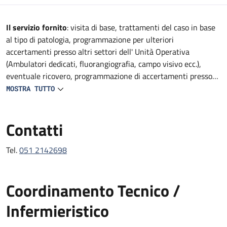
Descrizione
Il servizio fornito
: visita di base, trattamenti del caso in base
al tipo di patologia, programmazione per ulteriori
accertamenti presso altri settori dell' Unità Operativa
(Ambulatori dedicati, fluorangiografia, campo visivo ecc.),
eventuale ricovero, programmazione di accertamenti presso
altre strutture del Policlinico (TAC, RMN, consulenze
MOSTRA TUTTO
specialistiche, ecc).
Contatti
Tel.
051 2142698
Coordinamento Tecnico /
Infermieristico