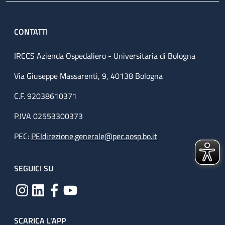
CONTATTI
IRCCS Azienda Ospedaliero - Universitaria di Bologna
Via Giuseppe Massarenti, 9, 40138 Bologna
C.F. 92038610371
P.IVA 02553300373
PEC:
PEIdirezione.generale@pec.aosp.bo.it
SEGUICI SU
SCARICA L'APP