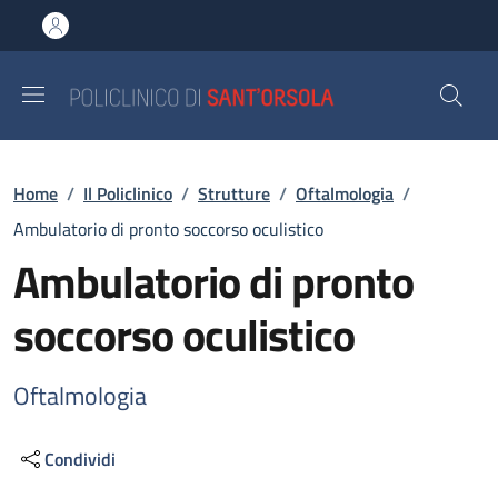
Salta al contenuto principale
Skip to footer content
Briciole di pane
Home
/
Il Policlinico
/
Strutture
/
Oftalmologia
/
Ambulatorio di pronto soccorso oculistico
Ambulatorio di pronto
soccorso oculistico
Oftalmologia
Condividi