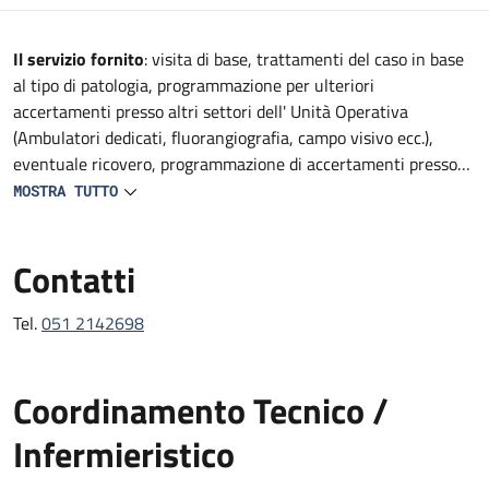
Descrizione
Il servizio fornito
: visita di base, trattamenti del caso in base
al tipo di patologia, programmazione per ulteriori
accertamenti presso altri settori dell' Unità Operativa
(Ambulatori dedicati, fluorangiografia, campo visivo ecc.),
eventuale ricovero, programmazione di accertamenti presso
altre strutture del Policlinico (TAC, RMN, consulenze
MOSTRA TUTTO
specialistiche, ecc).
Contatti
Tel.
051 2142698
Coordinamento Tecnico /
Infermieristico