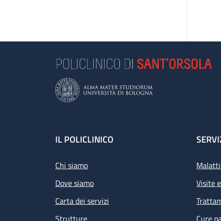
Footer
IL POLICLINICO
SERVI
Chi siamo
Malatti
Dove siamo
Visite 
Carta dei servizi
Tratta
Strutture
Cure pa