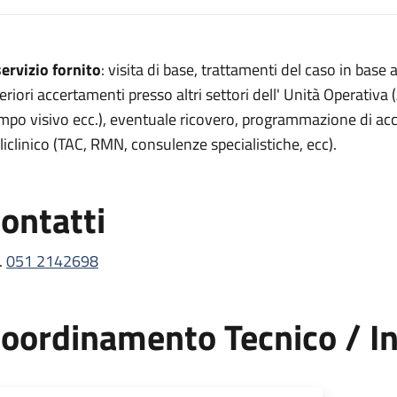
escrizione
 servizio fornito
: visita di base, trattamenti del caso in base
corso oculistico
teriori accertamenti presso altri settori dell' Unità Operativa
so oculistico
mpo visivo ecc.), eventuale ricovero, programmazione di acc
liclinico (TAC, RMN, consulenze specialistiche, ecc).
i pronto soccorso oculistico
occorso oculistico
ontatti
to soccorso oculistico
.
051 2142698
oordinamento Tecnico / In