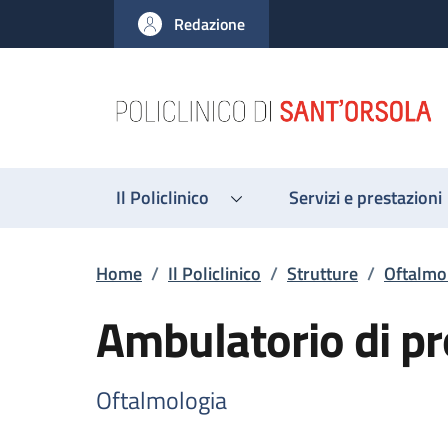
Salta al contenuto principale
Skip to footer content
Redazione
Il Policlinico
Servizi e prestazioni
Briciole di pane
Home
/
Il Policlinico
/
Strutture
/
Oftalmo
Ambulatorio di pr
Oftalmologia