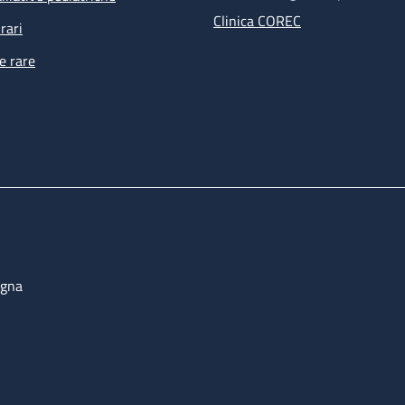
Clinica COREC
rari
e rare
ogna