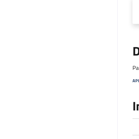
D
Pa
AP
MA
I