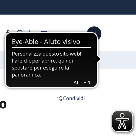
Facebook
Instagram
Linkedin
YouTube
Cerca
Sostienici
co
Condividi