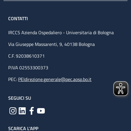
CONTATTI
IRCCS Azienda Ospedaliero - Universitaria di Bologna
Via Giuseppe Massarenti, 9, 40138 Bologna
C.F. 92038610371
P.IVA 02553300373
PEC:
PEIdirezione.generale@pec.aosp.bo.it
SEGUICI SU
SCARICA L'APP