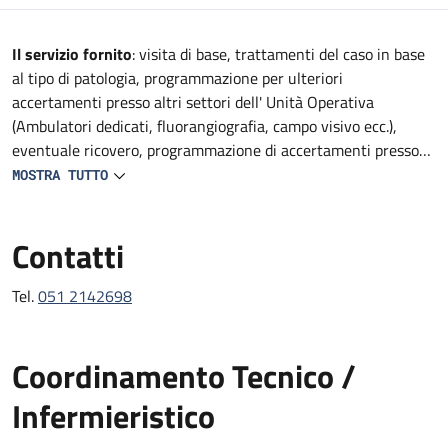
Descrizione
Il servizio fornito
: visita di base, trattamenti del caso in base
al tipo di patologia, programmazione per ulteriori
accertamenti presso altri settori dell' Unità Operativa
(Ambulatori dedicati, fluorangiografia, campo visivo ecc.),
eventuale ricovero, programmazione di accertamenti presso
altre strutture del Policlinico (TAC, RMN, consulenze
MOSTRA TUTTO
specialistiche, ecc).
Contatti
Tel.
051 2142698
Coordinamento Tecnico /
Infermieristico