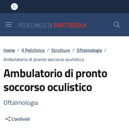
Salta al contenuto principale
Skip to footer content
Briciole di pane
Home
/
Il Policlinico
/
Strutture
/
Oftalmologia
/
Ambulatorio di pronto soccorso oculistico
Ambulatorio di pronto
soccorso oculistico
Oftalmologia
Condividi