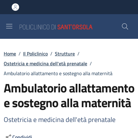
Salta al contenuto principale
Skip to footer content
Briciole di pane
Home
/
Il Policlinico
/
Strutture
/
Ostetricia e medicina dell'età prenatale
/
Ambulatorio allattamento e sostegno alla maternità
Ambulatorio allattamento
e sostegno alla maternità
Ostetricia e medicina dell'età prenatale
Condividi