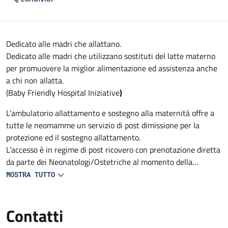
Descrizione
Dedicato alle madri che allattano.
Dedicato alle madri che utilizzano sostituti del latte materno
per promuovere la miglior alimentazione ed assistenza anche
a chi non allatta.
(Baby Friendly Hospital Iniziative
)
L’ambulatorio allattamento e sostegno alla maternità offre a
tutte le neomamme un servizio di post dimissione per la
protezione ed il sostegno allattamento.
L’accesso è in regime di post ricovero con prenotazione diretta
da parte dei Neonatologi/Ostetriche al momento della
dimissione o su richiesta delle madri nei 30 giorni successivi
MOSTRA TUTTO
alla dimissione.
Gli appuntamenti si tengono nei seguenti orari: lunedì,
Contatti
martedì, mercoledì, giovedì e venerdì: 09:30 - 14:00