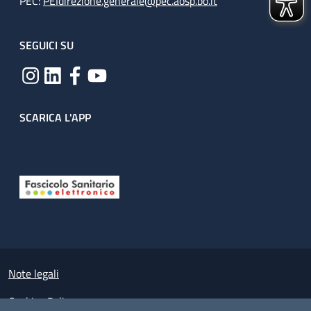
PEC:
PEIdirezione.generale@pec.aosp.bo.it
SEGUICI SU
SCARICA L'APP
Useful links section
Small prints
Note legali
Cookies Policy