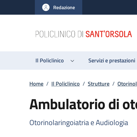
Salta al contenuto principale
Skip to footer content
Redazione
Il Policlinico
Servizi e prestazioni
Briciole di pane
Home
/
Il Policlinico
/
Strutture
/
Otorinol
Ambulatorio di ot
Otorinolaringoiatria e Audiologia