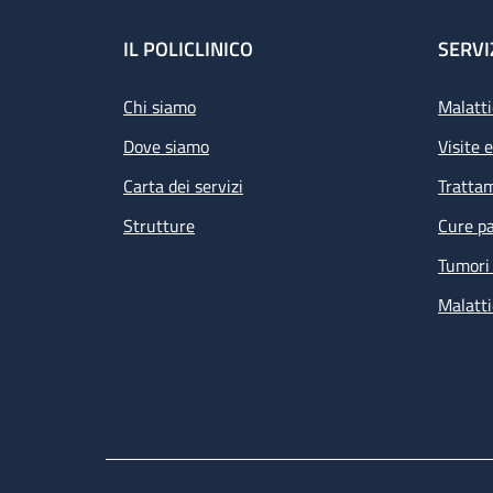
Footer
IL POLICLINICO
SERVI
Chi siamo
Malatti
Dove siamo
Visite 
Carta dei servizi
Tratta
Strutture
Cure pa
Tumori 
Malatti