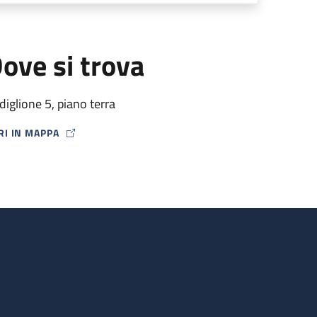
ove si trova
diglione 5, piano terra
RI IN MAPPA
P ICON