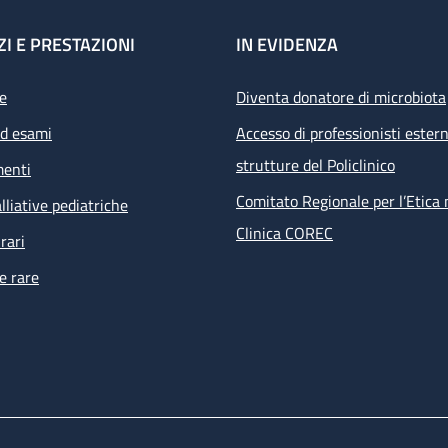
ZI E PRESTAZIONI
IN EVIDENZA
e
Diventa donatore di microbiota
ed esami
Accesso di professionisti estern
strutture del Policlinico
menti
Comitato Regionale per l’Etica 
lliative pediatriche
Clinica COREC
rari
e rare