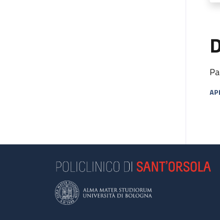
D
Pa
AP
MA