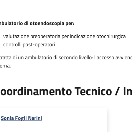
escrizione
bulatorio di otoendoscopia per:
gia
valutazione preoperatoria per indicazione otochirurgica
i otochirurgia
controlli post-operatori
rgia
 tratta di un ambulatorio di secondo livello: l'accesso avvi
terna.
oordinamento Tecnico / In
Sonia Fogli Nerini