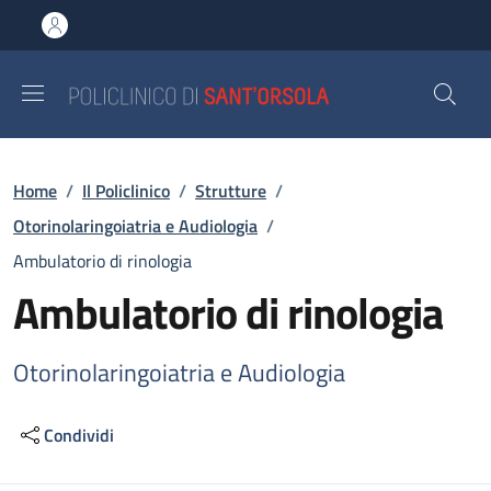
Salta al contenuto principale
Skip to footer content
Briciole di pane
Home
/
Il Policlinico
/
Strutture
/
Otorinolaringoiatria e Audiologia
/
Ambulatorio di rinologia
Ambulatorio di rinologia
Otorinolaringoiatria e Audiologia
Condividi