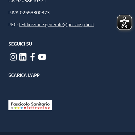
C.F. 92038610371
P.IVA 02553300373
PEC:
PEIdirezione.generale@pec.aosp.bo.it
SEGUICI SU
SCARICA L'APP