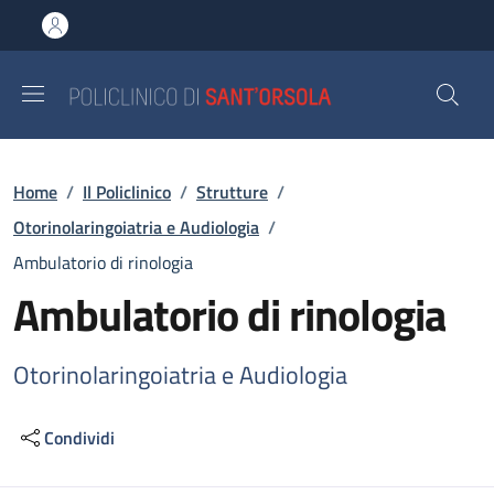
Salta al contenuto principale
Skip to footer content
Briciole di pane
Home
/
Il Policlinico
/
Strutture
/
Otorinolaringoiatria e Audiologia
/
Ambulatorio di rinologia
Ambulatorio di rinologia
Otorinolaringoiatria e Audiologia
Condividi