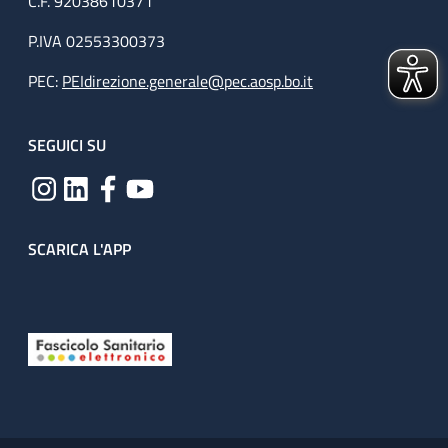
C.F. 92038610371
P.IVA 02553300373
PEC:
PEIdirezione.generale@pec.aosp.bo.it
SEGUICI SU
SCARICA L'APP