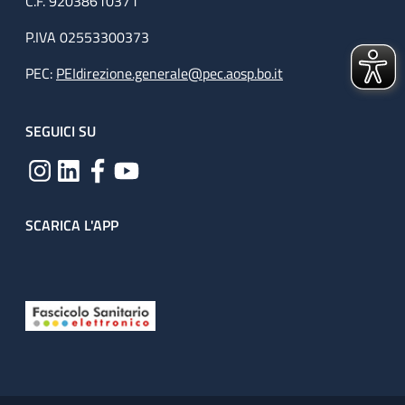
C.F. 92038610371
P.IVA 02553300373
PEC:
PEIdirezione.generale@pec.aosp.bo.it
SEGUICI SU
SCARICA L'APP