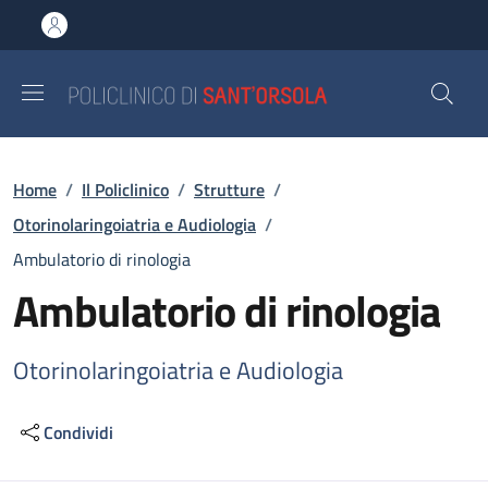
Salta al contenuto principale
Skip to footer content
Briciole di pane
Home
/
Il Policlinico
/
Strutture
/
Otorinolaringoiatria e Audiologia
/
Ambulatorio di rinologia
Ambulatorio di rinologia
Otorinolaringoiatria e Audiologia
Condividi