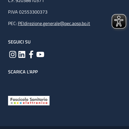
C.F. 92038610371
P.IVA 02553300373
PEC:
PEIdirezione.generale@pec.aosp.bo.it
SEGUICI SU
SCARICA L'APP