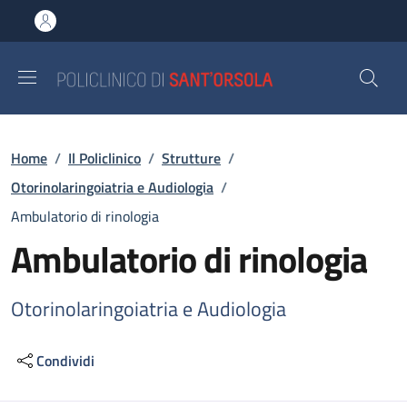
Salta al contenuto principale
Skip to footer content
Briciole di pane
Home
/
Il Policlinico
/
Strutture
/
Otorinolaringoiatria e Audiologia
/
Ambulatorio di rinologia
Ambulatorio di rinologia
Otorinolaringoiatria e Audiologia
Condividi