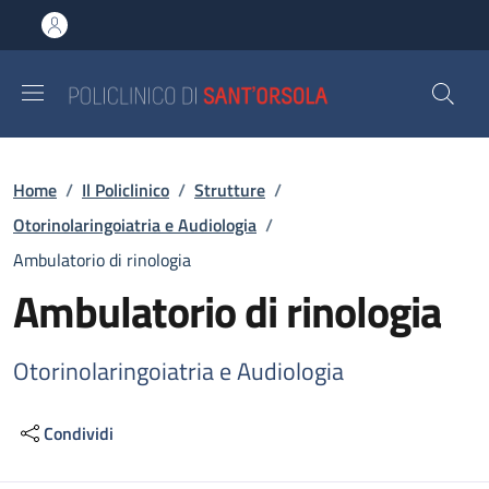
Salta al contenuto principale
Skip to footer content
Briciole di pane
Home
/
Il Policlinico
/
Strutture
/
Otorinolaringoiatria e Audiologia
/
Ambulatorio di rinologia
Ambulatorio di rinologia
Otorinolaringoiatria e Audiologia
Condividi