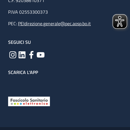
C.F. 92038610371
P.IVA 02553300373
PEC:
PEIdirezione.generale@pec.aosp.bo.it
SEGUICI SU
SCARICA L'APP